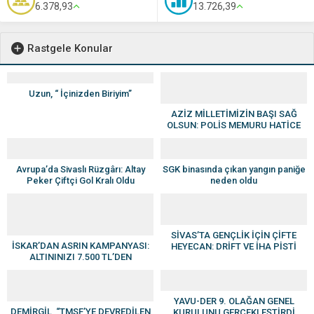
6.378,93
13.726,39
Rastgele Konular
Uzun, “ İçinizden Biriyim”
AZİZ MİLLETİMİZİN BAŞI SAĞ
OLSUN: POLİS MEMURU HATİCE
ÜNAL ŞEHİT OLDU
Avrupa’da Sivaslı Rüzgârı: Altay
SGK binasında çıkan yangın paniğe
Peker Çiftçi Gol Kralı Oldu
neden oldu
SİVAS’TA GENÇLİK İÇİN ÇİFTE
İSKAR’DAN ASRIN KAMPANYASI:
HEYECAN: DRİFT VE İHA PİSTİ
ALTININIZI 7.500 TL’DEN
YAKINDA AÇILIYOR
DEĞERLENDİRİN, YENİ
YAŞAMINIZA HEMEN BAŞLAYIN
YAVU-DER 9. OLAĞAN GENEL
DEMİRGİL, “TMSF’YE DEVREDİLEN
KURULUNU GERÇEKLEŞTİRDİ