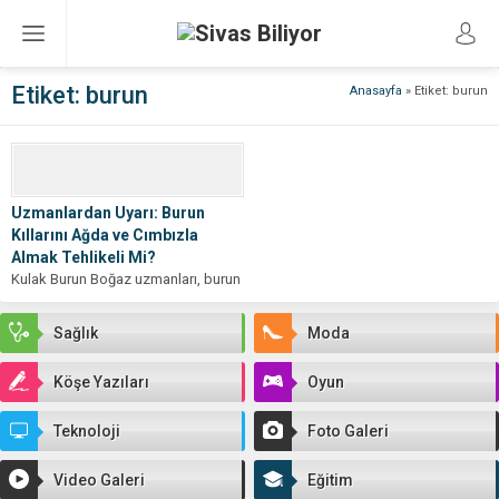
Etiket:
burun
Anasayfa
»
Etiket: burun
Uzmanlardan Uyarı: Burun
Kıllarını Ağda ve Cımbızla
Almak Tehlikeli Mi?
Kulak Burun Boğaz uzmanları, burun
kıllarını ağda veya cımbızla almanın
ciddi sağlık risklerine yol
Sağlık
Moda
açabileceğini...
Köşe Yazıları
Oyun
Teknoloji
Foto Galeri
Video Galeri
Eğitim