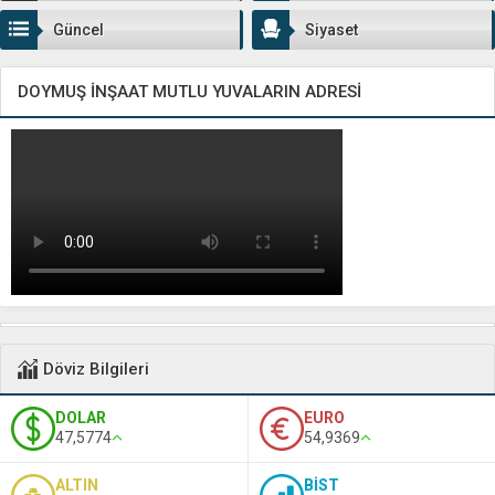
Güncel
Siyaset
DOYMUŞ İNŞAAT MUTLU YUVALARIN ADRESİ
Döviz Bilgileri
DOLAR
EURO
47,5774
54,9369
ALTIN
BİST