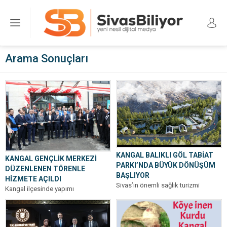
Arama Sonuçları
KANGAL BALIKLI GÖL TABİAT
KANGAL GENÇLİK MERKEZİ
PARKI’NDA BÜYÜK DÖNÜŞÜM
DÜZENLENEN TÖRENLE
BAŞLIYOR
HİZMETE AÇILDI
Sivas’ın önemli sağlık turizmi
Kangal ilçesinde yapımı
destinasyonlarından biri olan Kangal
tamamlanan Kangal Gençlik
Balıklı Göl Tabiat Parkı için kapsamlı
Merkezi, düzenlenen yoğun katılımlı
bir...
törenle hizmete açıldı. Gençlik ve...