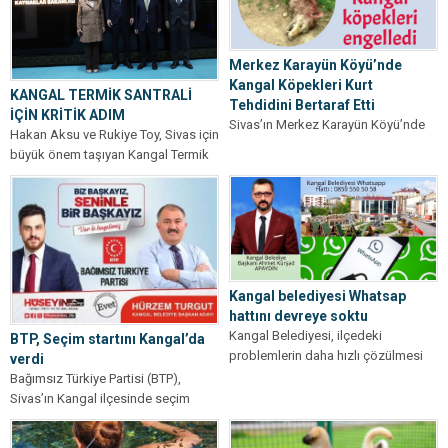
Merkez Karayün Köyü’nde
Kangal Köpekleri Kurt
KANGAL TERMİK SANTRALİ
Tehdidini Bertaraf Etti
İÇİN KRİTİK ADIM
Sivas’ın Merkez Karayün Köyü’nde
Hakan Aksu ve Rukiye Toy, Sivas için
yaşanan olay, köylüleri hem
büyük önem taşıyan Kangal Termik
endişelendirdi hem de gururlandırdı.
Santrali ile ilgili...
Zihni Karaca’ya ait...
Kangal belediyesi Whatsap
hattını devreye soktu
Kangal Belediyesi, ilçedeki
BTP, Seçim startını Kangal’da
problemlerin daha hızlı çözülmesi
verdi
amacıyla oluşturduğu WhatsApp
Bağımsız Türkiye Partisi (BTP),
hattını devreye soktu. Vatandaşlar,
Sivas’ın Kangal ilçesinde seçim
Kangal...
startını verdi. Partinin il yönetimi,
Kangal’da seçim...