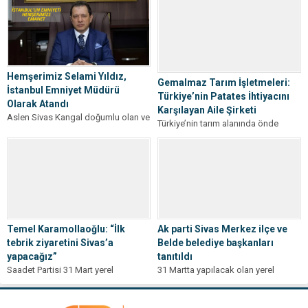
sürdüren şap hastalığı, köylerde
gerçekleştirerek teşkilatlanma
büyükbaş hayvan ölümlerine yol
çalışmalarında önemli bir aşamayı...
açmaya...
Hemşerimiz Selami Yıldız,
Gemalmaz Tarım İşletmeleri:
İstanbul Emniyet Müdürü
Türkiye’nin Patates İhtiyacını
Olarak Atandı
Karşılayan Aile Şirketi
Aslen Sivas Kangal doğumlu olan ve
Türkiye’nin tarım alanında önde
1968 yılında İstanbul’da dünyaya
gelen aile şirketlerinden biri olan
gelen Selami Yıldız, bugünkü
Gemalmaz Tarım İşletmeleri, patates
kararname...
üretimiyle adından...
Temel Karamollaoğlu: “İlk
Ak parti Sivas Merkez ilçe ve
tebrik ziyaretini Sivas’a
Belde belediye başkanları
yapacağız”
tanıtıldı
Saadet Partisi 31 Mart yerel
31 Martta yapılacak olan yerel
seçimlerine katılacak belediye
seçimlere sayılı haftalar kalırken,
başkan adayları için tanıtım
siyasi partilerdeki aday belirlemede