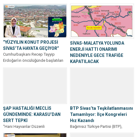
etkileyen...
Yarışması Kayseri Bölge Finali’nde
bilimsel başarılarıyla adından...
“YÜZYILIN KONUT PROJESİ
SİVAS-MALATYA YOLUNDA
SİVAS’TA HAYATA GEÇİYOR”
ENERJİ HATTI ONARIMI
Cumhurbaşkanı Recep Tayyip
NEDENİYLE GECE TRAFİĞE
Erdoğan’ın öncülüğünde başlatılan
KAPATILACAK
“Yüzyılın Konut Projesi” kapsamında
Sivas Valiliği, Karayolları 16. Bölge
Sivas’a büyük bir müjde geldi....
Müdürlüğü sorumluluğunda bulunan
Sivas-Malatya yolunun Kangal çevre
yolu sonundaki bölümünde...
ŞAP HASTALIĞI MECLİS
BTP Sivas’ta Teşkilatlanmasını
GÜNDEMİNDE: KARASU’DAN
Tamamlıyor: İlçe Kongreleri
SERT TEPKİ
Hız Kazandı
“Hani Hayvanlar Düzenli
Bağımsız Türkiye Partisi (BTP),
Aşılanıyordu?” Sivas’ta etkisini
Sivas’ta ilçe kongrelerini ardı ardına