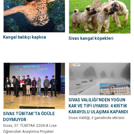
Kangal balıkçı kaplıca
Sivas kangal köpekleri
SİVAS VALİLİĞİ’NDEN YOĞUN
KAR VE TİPİ UYARISI: 4 KRİTİK
KARAYOLU ULAŞIMA KAPANDI
SİVAS TÜBİTAK’TA ÖDÜLE
Sivas Valiliği, il genelinde etkisini
DOYMUYOR
sürdüren yoğun kar yağışı ve tipi
Sivas, 57. TÜBİTAK 2204-A Lise
nedeniyle ulaşımı olumsuz
Öğrencileri Araştırma Projeleri