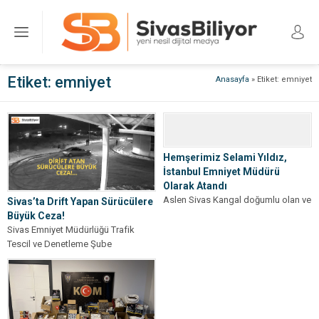
Etiket:
emniyet
Anasayfa
»
Etiket: emniyet
Hemşerimiz Selami Yıldız,
İstanbul Emniyet Müdürü
Olarak Atandı
Aslen Sivas Kangal doğumlu olan ve
Sivas’ta Drift Yapan Sürücülere
1968 yılında İstanbul’da dünyaya
Büyük Ceza!
gelen Selami Yıldız, bugünkü
Sivas Emniyet Müdürlüğü Trafik
kararname...
Tescil ve Denetleme Şube
Müdürlüğü ekipleri, trafik güvenliğini
tehdit eden araçlara...