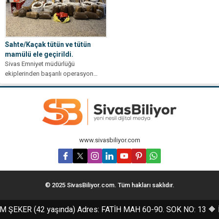
Sahte/Kaçak tütün ve tütün
mamülü ele geçirildi.
Sivas Emniyet müdürlüğü
ekiplerinden başarılı operasyon…
Sivas Emniyet Müdürlüğü Kaçakçılık
ve Organize Suçlarla Mücadele
Şube...
www.sivasbiliyor.com
© 2025 SivasBiliyor.com. Tüm hakları saklıdır.
EKER (42 yaşında) Adres: FATİH MAH 60-90. SOK NO: 13 🔶 İF