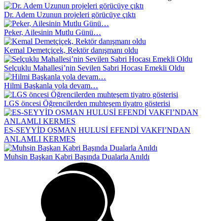
Dr. Adem Uzunun projeleri görücüye çıktı
Peker, Ailesinin Mutlu Günü…
Kemal Demetçiçek, Rektör danışmanı oldu
Selçuklu Mahallesi’nin Sevilen Sabri Hocası Emekli Oldu
Hilmi Başkanla yola devam…
LGS öncesi Öğrencilerden muhteşem tiyatro gösterisi
ES-SEYYİD OSMAN HULUSİ EFENDİ VAKFI’NDAN
ANLAMLI KERMES
Muhsin Başkan Kabri Başında Dualarla Anıldı