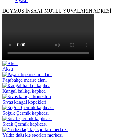
Siyaset
DOYMUŞ İNŞAAT MUTLU YUVALARIN ADRESİ
Aksu
Paşabahçe mesire alanı
Kangal balıkçı kaplıca
Sivas kangal köpekleri
Soğuk Çermik kaplıcası
Sıcak Çermik kaplıcası
Yıldız dağı kış sporları merkezi