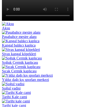
Aksu
Paşabahçe mesire alanı
Kangal balıkçı kaplıca
Sivas kangal köpekleri
Soğuk Çermik kaplıcası
Sıcak Çermik kaplıcası
Yıldız dağı kış sporları merkezi
Şuğul vadisi
Tarihi Kale cami
Tarihi kale cami