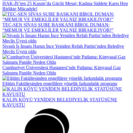
HAK-İŞ’ten 25 Kasım’da Güçlü Mesaj: Kadına Şiddete Karşı Hep
Birlikte Mücadele!
TEÇ-SEN SİVAS ŞUBE BAŞKANI BİROL DUMAN:
“MEMUR VE EMEKLİLER YALNIZ BIRAKILIYOR!”
Sivaslı İş İnsanı Harun İnce Yeniden Refah Partisi’nden Belediye
Meclis Üyesi oldu
Cumhuriyet Üniversitesi Hastanesi’nde Patlama: Kimyasal Gaz
Salınımı Paniğe Neden Oldu
Eğitim Fakültesinden engellilere yönelik farkındalık programı
KALIN KÖYÜ YENİDEN BELEDİYELİK STATÜSÜNE
KAVUŞTU