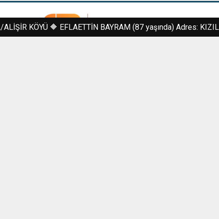
İR KÖYÜ 🔶 EFLAETTİN BAYRAM (87 yaşında) Adres: KIZILIRMA
www.sivasbiliyor.com
Site Hakkında
Hava Durumu
Tüm Yazarlar
Kullanım Şartları
Foto Galeri
Kadınca
Magazin
Moda
Oyun
Sağlık
Teknoloji
Video Galeri