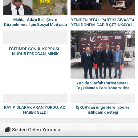
Muhtar Adayı Bali, Çevre
YENİDEN REFAH PARTİSİ SİVAS’TA
Düzenlemesi İçin Sosyal Medyada
YENİ DÖNEM: CABİR ÇETİNKAYA İL
Harekete Geçti
BAŞKANI OLDU
EĞİTİMDE GÖNÜL KÖPRÜSÜ:
MÜDÜR ERDOĞAN, MİNİK
KALPLERE DOKUNDU
Yeniden Refah Partisi Sivas İl
Teşkilatında Yeni Dönem: İlçe
Başkanları Mazbatalarını Aldı
KAYIP OLARAK ARANIYORDU, ACI
İŞKUR’dan engellilere hibe ve
HABER GELDİ
istihdam desteği
Sizden Gelen Yorumlar