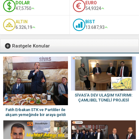
DOLAR
EURO
47,5750
54,9324
ALTIN
BİST
6.326,19
13.687,93
Rastgele Konular
SİVAS’A DEV ULAŞIM YATIRIMI:
ÇAMLIBEL TÜNELİ PROJESİ
HAYATA GEÇİYOR
Fatih Erbakan STK ve Partililer ile
akşam yemeğinde bir araya geldi