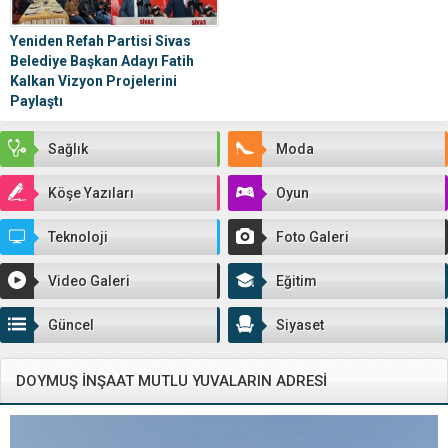
Yeniden Refah Partisi Sivas
Belediye Başkan Adayı Fatih
Kalkan Vizyon Projelerini
Paylaştı
Sivas’ın geleceğine yönelik önemli
adımlar atan Yeniden Refah Partisi
Sağlık
Moda
Sivas Belediye Başkan Adayı Fatih
Kalkan,...
Köşe Yazıları
Oyun
Teknoloji
Foto Galeri
Video Galeri
Eğitim
Güncel
Siyaset
DOYMUŞ İNŞAAT MUTLU YUVALARIN ADRESİ
Video
oynatıcı