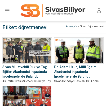
Etiket:
öğretmenevi
Anasayfa
»
Etiket: öğretmenevi
Sivas Milletvekili Rukiye Toy,
Dr. Adem Uzun, Milli Eğitim
Eğitim Akademisi İnşaatında
Akademisi İnşaatında
İncelemelerde Bulundu
İncelemelerde Bulundu
Ak Parti Sivas Milletvekili Rukiye Toy,
Sivas Belediye Başkanı Dr. Adem
Sivas’a kazandırılacak olan 122
Uzun, Milli Eğitim Akademisi olarak
odalı Eğitim Akademisi inşaatında
projelendirilen inşaat alanında
incelemelerde...
incelemelerde bulundu....