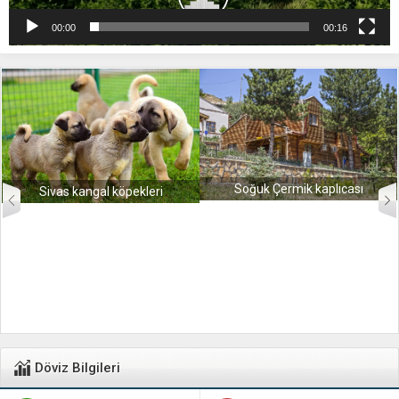
00:00
00:16
Soğuk Çermik kaplıcası
Sivas kangal köpekleri
Döviz Bilgileri