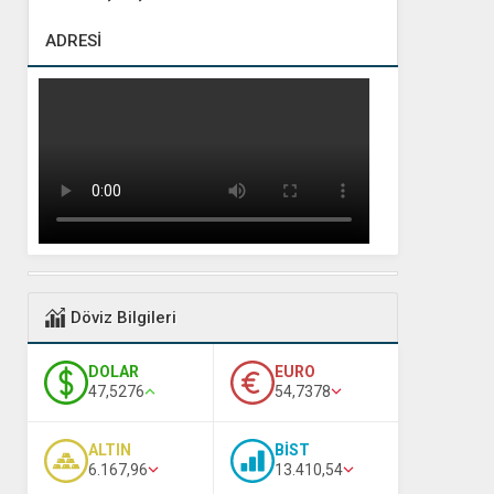
ADRESİ
Döviz Bilgileri
DOLAR
EURO
47,5276
54,7378
ALTIN
BİST
6.167,96
13.410,54