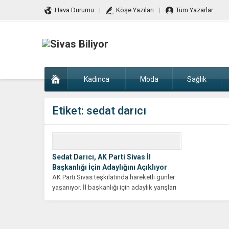
Hava Durumu
Köşe Yazıları
Tüm Yazarlar
Kadınca
Moda
Sağlık
Etiket:
sedat darıcı
Sedat Darıcı, AK Parti Sivas İl
Başkanlığı İçin Adaylığını Açıklıyor
AK Parti Sivas teşkilatında hareketli günler
yaşanıyor. İl başkanlığı için adaylık yarışları
başladı ve bu...