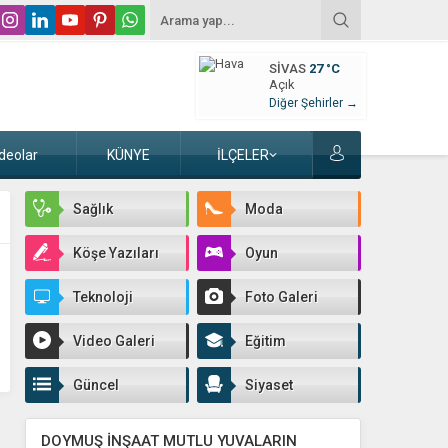
SIVAS
27 °C
Açık
Diğer Şehirler →
deolar
KÜNYE
İLÇELER
Sağlık
Moda
Köşe Yazıları
Oyun
Teknoloji
Foto Galeri
Video Galeri
Eğitim
Güncel
Siyaset
DOYMUŞ İNŞAAT MUTLU YUVALARIN