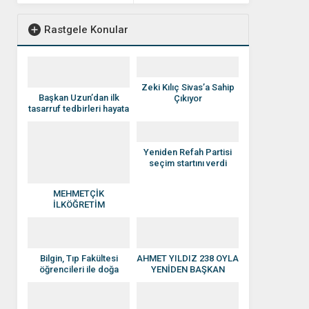
Rastgele Konular
Zeki Kılıç Sivas’a Sahip
Başkan Uzun’dan ilk
Çıkıyor
tasarruf tedbirleri hayata
geçti
Yeniden Refah Partisi
seçim startını verdi
MEHMETÇİK
İLKÖĞRETİM
OKULU’NDA
ÖĞRETMENLER GÜNÜ’NE
ÖZEL YÜREK ISITAN
BULUŞMA
Bilgin, Tıp Fakültesi
AHMET YILDIZ 238 OYLA
öğrencileri ile doğa
YENİDEN BAŞKAN
yürüyüşüne katıldı
SEÇİLDİ