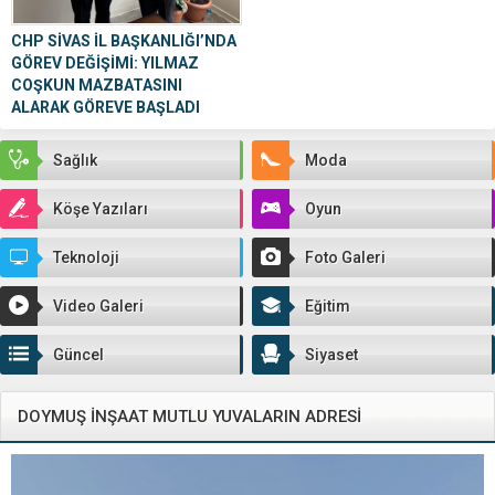
CHP SİVAS İL BAŞKANLIĞI’NDA
GÖREV DEĞİŞİMİ: YILMAZ
COŞKUN MAZBATASINI
ALARAK GÖREVE BAŞLADI
Cumhuriyet Halk Partisi (CHP) Sivas
İl Başkanlığı’nda devir teslim
Sağlık
Moda
heyecanı yaşandı. 19 Ekim 2025
tarihinde...
Köşe Yazıları
Oyun
Teknoloji
Foto Galeri
Video Galeri
Eğitim
Güncel
Siyaset
DOYMUŞ İNŞAAT MUTLU YUVALARIN ADRESİ
Video
oynatıcı