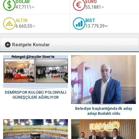
DOLAR
EURO
47,7111
55,1881
ALTIN
BİST
6.660,55
13.779,39
Rastgele Konular
DEMİRSPOR KULÜBÜ POLONYALI
GÜREŞÇİLERİ AĞIRLIYOR
Belediye başkanlığında ilk aday
adayı Budaklı oldu