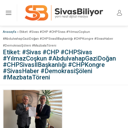
Anasayfa
»
Etiket: #Sivas #CHP #CHPSivas #YılmazCoşkun
#AbdulvahapGaziDoğan #CHPSivasİlBaşkanlığı #CHPKongre #SivasHaber
#DemokrasiŞöleni #MazbataTöreni
Etiket:
#Sivas #CHP #CHPSivas
#YılmazCoşkun #AbdulvahapGaziDoğan
#CHPSivasİlBaşkanlığı #CHPKongre
#SivasHaber #DemokrasiŞöleni
#MazbataTöreni