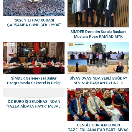
“2026 YILI HAC KURASI
ÇARŞAMBA GÜNÜ ÇEKİLİYOR”
SİMDER Denetim Kurulu Başkanı
Mustafa Koçu KAMİAD MYK
Üyeliğine Seçildi
SİMDER Geleneksel Sahur
SİVAS OVASINDA YERLİ BUĞDAY
Programında Sektörel İş Birliği
SEVİNCİ: BAŞKAN UZUN İLK
Vurgulandı
HASADI YAPTI
ÖZ BÜRO İŞ SENDİKASI’NDAN
“FAZLA AİDATA HAYIR” MESAJI
CENGİZ GÖRGEN GÜVEN
TAZELEDİ: ANAHTAR PARTİ SİVAS