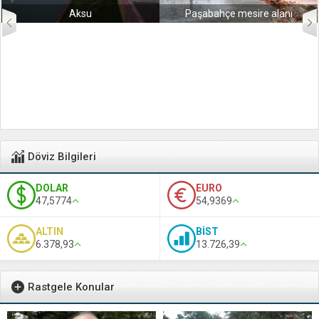
Aksu
Paşabahçe mesire alanı
Döviz Bilgileri
DOLAR
EURO
47,5774
54,9369
ALTIN
BİST
6.378,93
13.726,39
Rastgele Konular