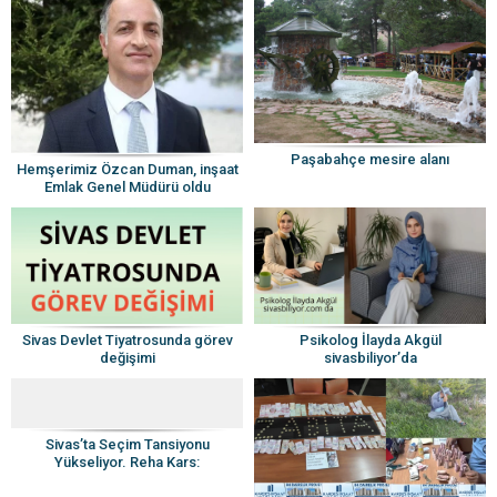
Paşabahçe mesire alanı
Hemşerimiz Özcan Duman, inşaat
Emlak Genel Müdürü oldu
Sivas Devlet Tiyatrosunda görev
Psikolog İlayda Akgül
değişimi
sivasbiliyor’da
Sivas’ta Seçim Tansiyonu
Yükseliyor. Reha Kars:
“Promosyonlar mı, Projeler mi?”