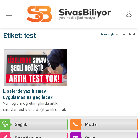
Etiket:
test
Anasayfa
»
Etiket: test
Liselerde yazılı sınav
uygulamasına geçilecek
Yeni eğitim öğretim yılında artık
sınavlar test usulü değil yazılı olarak
yapılacak. Milli Eğitim Bakanlığı,...
Sağlık
Moda
Köşe Yazıları
Oyun