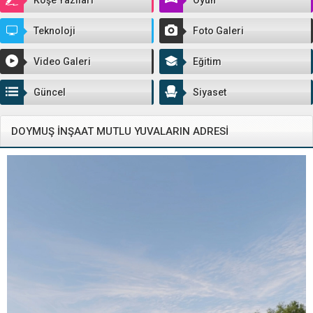
Teknoloji
Foto Galeri
Video Galeri
Eğitim
Güncel
Siyaset
DOYMUŞ İNŞAAT MUTLU YUVALARIN ADRESİ
Video
oynatıcı