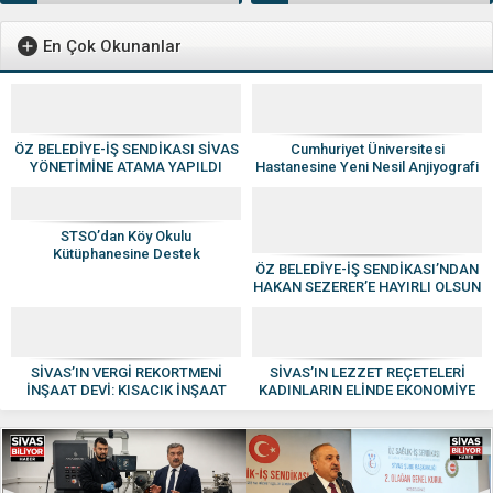
En Çok Okunanlar
ÖZ BELEDİYE-İŞ SENDİKASI SİVAS
Cumhuriyet Üniversitesi
YÖNETİMİNE ATAMA YAPILDI
Hastanesine Yeni Nesil Anjiyografi
Cihazı
STSO’dan Köy Okulu
Kütüphanesine Destek
ÖZ BELEDİYE-İŞ SENDİKASI’NDAN
HAKAN SEZERER’E HAYIRLI OLSUN
ZİYARETİ
SİVAS’IN VERGİ REKORTMENİ
SİVAS’IN LEZZET REÇETELERİ
İNŞAAT DEVİ: KISACIK İNŞAAT
KADINLARIN ELİNDE EKONOMİYE
GÜVEN VE KALİTENİN ADI OLDU
KAZANDIRILIYOR