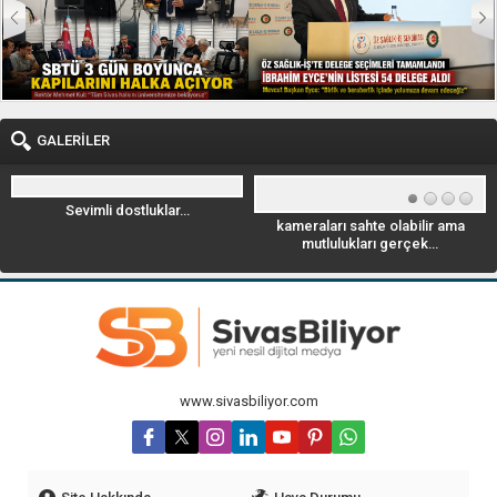
GALERİLER
kameraları sahte olabilir ama
Geyik Leoparla savaşıyor. videoyu
mutlulukları gerçek…
izle
www.sivasbiliyor.com