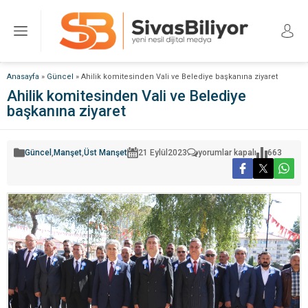
Anasayfa
»
Güncel
»
Ahilik komitesinden Vali ve Belediye başkanına ziyaret
Ahilik komitesinden Vali ve Belediye
başkanına ziyaret
Ahilik
Güncel
,
Manşet
,
Üst Manşet
21 Eylül
2023
yorumlar kapalı
663
komitesinden
Vali
ve
Belediye
başkanına
ziyaret
için