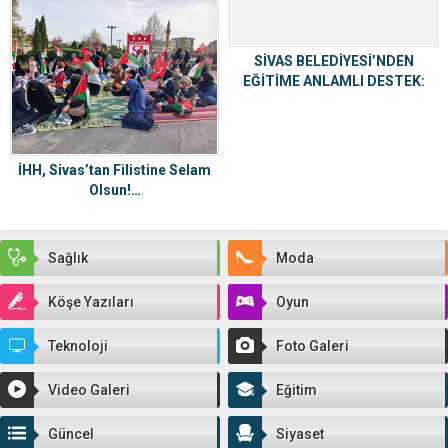
SİVAS BELEDİYESİ’NDEN
EĞİTİME ANLAMLI DESTEK:
1.500 TL KIRTASİYE YARDIMI
İHH, Sivas’tan Filistine Selam
Olsun!…
Sağlık
Moda
Köşe Yazıları
Oyun
Teknoloji
Foto Galeri
Video Galeri
Eğitim
Güncel
Siyaset