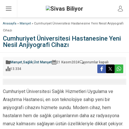
Anasayfa
»
Manşet
»
Cumhuriyet Üniversitesi Hastanesine Yeni Nesil Anjiyografi
Cihazı
Cumhuriyet Üniversitesi Hastanesine Yeni
Nesil Anjiyografi Cihazı
Cumhuriyet
Manşet
,
Sağlık
,
Üst Manşet
21 Kasım
2024
yorumlar kapalı
Üniversitesi
13.334
Hastanesine
Yeni
Nesil
Anjiyografi
Cihazı
için
Cumhuriyet Üniversitesi Sağlık Hizmetleri Uygulama ve
Araştırma Hastanesi, en son teknolojiye sahip yeni bir
anjiyografi cihazını hizmete sundu. Modern cihaz, hem
hastaların hem de sağlık çalışanlarının daha az radyasyona
maruz kalmasını sağlayan üstün özellikleriyle dikkat çekiyor.