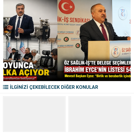
İLGİNİZİ ÇEKEBİLECEK DİĞER KONULAR