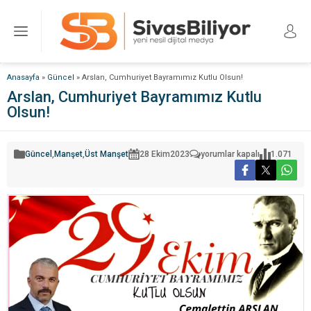
Anasayfa
»
Güncel
»
Arslan, Cumhuriyet Bayramımız Kutlu Olsun!
Arslan, Cumhuriyet Bayramımız Kutlu
Olsun!
Arslan,
Güncel
,
Manşet
,
Üst Manşet
28 Ekim
2023
yorumlar kapalı
1.071
Cumhuriyet
Bayramımız
Kutlu
Olsun!
için