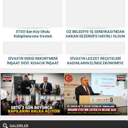
STSO’dan Köy Okulu
ÖZ BELEDİYE-İŞ SENDİKASI’NDAN
Kütüphanesine Destek
HAKAN SEZERER’E HAYIRLI OLSUN
ZİYARETİ
SİVAS’IN VERGİ REKORTMENİ
SİVAS’IN LEZZET REÇETELERİ
İNŞAAT DEVİ: KISACIK İNŞAAT
KADINLARIN ELİNDE EKONOMİYE
GÜVEN VE KALİTENİN ADI OLDU
KAZANDIRILIYOR
GALERİLER