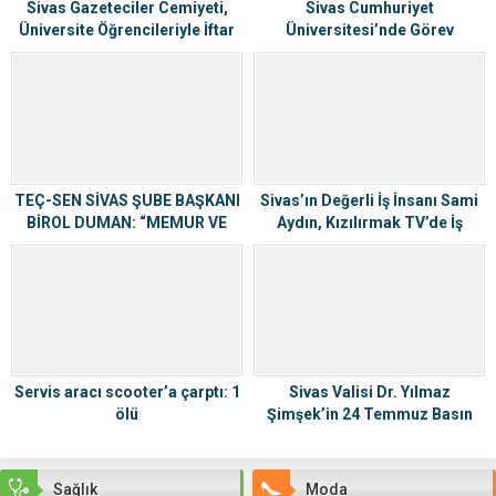
Sivas Gazeteciler Cemiyeti,
Sivas Cumhuriyet
Üniversite Öğrencileriyle İftar
Üniversitesi’nde Görev
Programında Buluştu
Değişimi: Prof. Dr. Ahmet
Şengönül Görevi Devraldı
TEÇ-SEN SİVAS ŞUBE BAŞKANI
Sivas’ın Değerli İş İnsanı Sami
BİROL DUMAN: “MEMUR VE
Aydın, Kızılırmak TV’de İş
EMEKLİLER YALNIZ
Dünyasını Değerlendirdi
BIRAKILIYOR!”
Servis aracı scooter’a çarptı: 1
Sivas Valisi Dr. Yılmaz
ölü
Şimşek’in 24 Temmuz Basın
Bayramı Mesajı
Sağlık
Moda