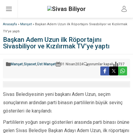
Anasayfa
»
Manşet
»
Başkan Adem Uzun ilk Röportajını Sivasbiliyor ve Kızılırmak
TV’ye yaptı
Başkan Adem Uzun ilk Röportajını
Sivasbiliyor ve Kızılırmak TV’ye yaptı
Başkan
Manşet
,
Siyaset
,
Üst Manşet
01 Nisan
2024
yorumlar kapalı
737
Adem
Uzun
ilk
Röportajını
Sivasbiliyor
ve
Kızılırmak
Sivas Belediyesinin yeni başkanı Adem Uzun, seçim
TV’ye
yaptı
sonuçlarının ardından parti binasın partililerin büyük sevinç
için
gösterileri ile karşılandı.
Partililerin yoğun sevgi gösterileri arasında parti binası önüne
gelen Sivas Belediye Başkan Adayı Adem Uzun, ilk röportajını