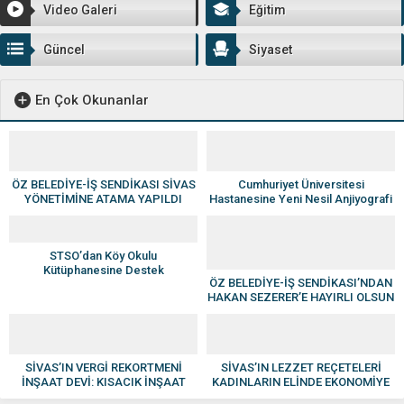
Video Galeri
Eğitim
Güncel
Siyaset
En Çok Okunanlar
ÖZ BELEDİYE-İŞ SENDİKASI SİVAS
Cumhuriyet Üniversitesi
YÖNETİMİNE ATAMA YAPILDI
Hastanesine Yeni Nesil Anjiyografi
Cihazı
STSO’dan Köy Okulu
Kütüphanesine Destek
ÖZ BELEDİYE-İŞ SENDİKASI’NDAN
HAKAN SEZERER’E HAYIRLI OLSUN
ZİYARETİ
SİVAS’IN VERGİ REKORTMENİ
SİVAS’IN LEZZET REÇETELERİ
İNŞAAT DEVİ: KISACIK İNŞAAT
KADINLARIN ELİNDE EKONOMİYE
GÜVEN VE KALİTENİN ADI OLDU
KAZANDIRILIYOR