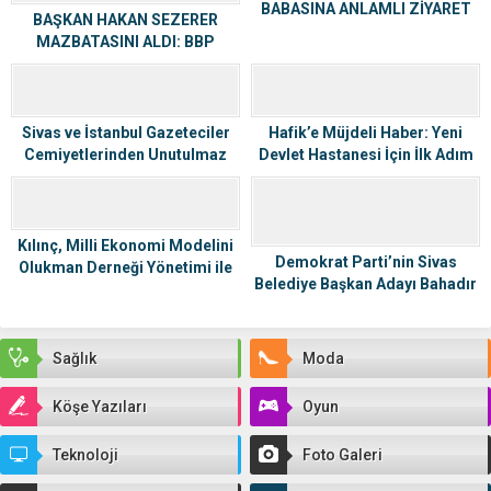
BABASINA ANLAMLI ZİYARET
BAŞKAN HAKAN SEZERER
MAZBATASINI ALDI: BBP
SİVAS’TA YENİ DÖNEM RESMEN
BAŞLADI
Sivas ve İstanbul Gazeteciler
Hafik’e Müjdeli Haber: Yeni
Cemiyetlerinden Unutulmaz
Devlet Hastanesi İçin İlk Adım
Sıra Gecesi
Atıldı!
Kılınç, Milli Ekonomi Modelini
Demokrat Parti’nin Sivas
Olukman Derneği Yönetimi ile
Belediye Başkan Adayı Bahadır
paylaştı
Başer, Kızılırmak TV’nin
Konuğu Oldu
Sağlık
Moda
Köşe Yazıları
Oyun
Teknoloji
Foto Galeri