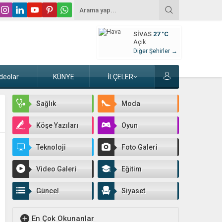
SIVAS
27 °C
Açık
Diğer Şehirler →
deolar
KÜNYE
İLÇELER
Sağlık
Moda
Köşe Yazıları
Oyun
Teknoloji
Foto Galeri
Video Galeri
Eğitim
Güncel
Siyaset
En Çok Okunanlar