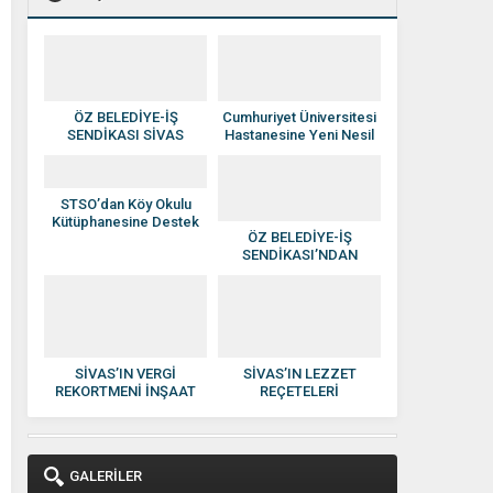
ÖZ BELEDİYE-İŞ
Cumhuriyet Üniversitesi
SENDİKASI SİVAS
Hastanesine Yeni Nesil
YÖNETİMİNE ATAMA
Anjiyografi Cihazı
YAPILDI
STSO’dan Köy Okulu
Kütüphanesine Destek
ÖZ BELEDİYE-İŞ
SENDİKASI’NDAN
HAKAN SEZERER’E
HAYIRLI OLSUN
ZİYARETİ
SİVAS’IN VERGİ
SİVAS’IN LEZZET
REKORTMENİ İNŞAAT
REÇETELERİ
DEVİ: KISACIK İNŞAAT
KADINLARIN ELİNDE
GÜVEN VE KALİTENİN
EKONOMİYE
ADI OLDU
KAZANDIRILIYOR
GALERİLER