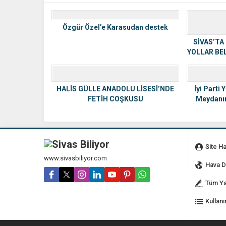
Özgür Özel’e Karasudan destek
SİVAS’TA
YOLLAR BE
KA
HALİS GÜLLE ANADOLU LİSESİ’NDE
İyi Parti
FETİH COŞKUSU
Meydanınd
Site H
www.sivasbiliyor.com
Hava 
Tüm Ya
Kullanı