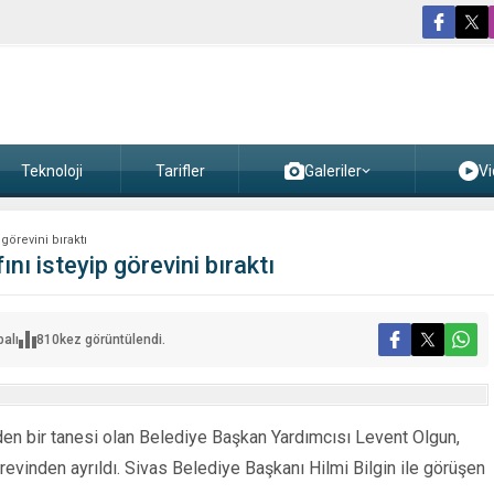
Teknoloji
Tarifler
Galeriler
Vi
görevini bıraktı
ı isteyip görevini bıraktı
alı
810
kez görüntülendi.
nden bir tanesi olan Belediye Başkan Yardımcısı Levent Olgun,
evinden ayrıldı. Sivas Belediye Başkanı Hilmi Bilgin ile görüşen