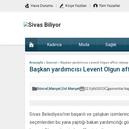
Hava Durumu
Köşe Yazıları
Tüm Yazarlar
Kadınca
Moda
Sağlık
Anasayfa
»
Güncel
»
Başkan yardımcısı Levent Olgun affını isteyip 
Başkan yardımcısı Levent Olgun affın
Başkan
Güncel
,
Manşet
,
Üst Manşet
22 Eylül
2023
yorumlar kap
yardımcısı
Levent
Olgun
affını
isteyip
görevini
Sivas Belediyesi’nin başarılı ve çalışkan isimleri
bıraktı
için
seçimlerden bu yana yaptığı bakan yardımcılığı gör