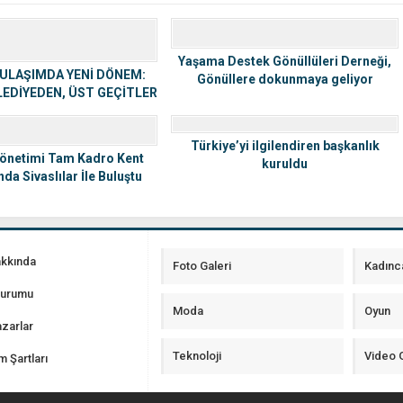
Yaşama Destek Gönüllüleri Derneği,
 ULAŞIMDA YENİ DÖNEM:
Gönüllere dokunmaya geliyor
LEDİYEDEN, ÜST GEÇİTLER
RAYOLLARINDAN!
Türkiye’yi ilgilendiren başkanlık
 Yönetimi Tam Kadro Kent
kuruldu
a Sivaslılar İle Buluştu
akkında
Foto Galeri
Kadınc
Durumu
Moda
Oyun
zarlar
Teknoloji
Video G
m Şartları