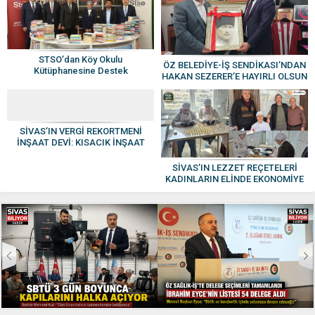
STSO’dan Köy Okulu
ÖZ BELEDİYE-İŞ SENDİKASI’NDAN
Kütüphanesine Destek
HAKAN SEZERER’E HAYIRLI OLSUN
ZİYARETİ
SİVAS’IN VERGİ REKORTMENİ
İNŞAAT DEVİ: KISACIK İNŞAAT
GÜVEN VE KALİTENİN ADI OLDU
SİVAS’IN LEZZET REÇETELERİ
KADINLARIN ELİNDE EKONOMİYE
KAZANDIRILIYOR