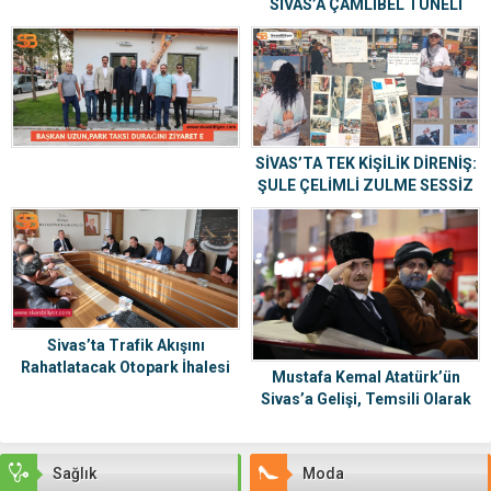
SİVAS’A ÇAMLIBEL TÜNELİ
MÜJDESİ
SİVAS’TA TEK KİŞİLİK DİRENİŞ:
ŞULE ÇELİMLİ ZULME SESSİZ
KALMIYOR
Sivas’ta Trafik Akışını
Rahatlatacak Otopark İhalesi
Mustafa Kemal Atatürk’ün
Tamamlandı
Sivas’a Gelişi, Temsili Olarak
Canlandırıldı
Sağlık
Moda