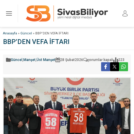
Anasayfa
»
Güncel
»
BBP’DEN VEFA İFTARI
BBP’DEN VEFA İFTARI
BBP’DEN
Güncel
,
Manşet
,
Üst Manşet
28 Şubat
2026
yorumlar kapalı
223
VEFA
İFTARI
için