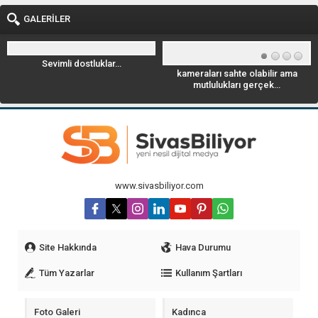
GALERİLER
kameraları sahte olabilir ama
Geyik Leoparla savaşıyor. videoyu
mutlulukları gerçek…
izle
www.sivasbiliyor.com
Site Hakkında
Hava Durumu
Tüm Yazarlar
Kullanım Şartları
Foto Galeri
Kadınca