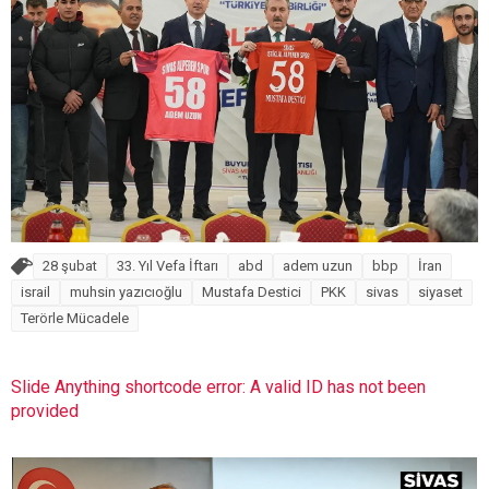
28 şubat
33. Yıl Vefa İftarı
abd
adem uzun
bbp
İran
israil
muhsin yazıcıoğlu
Mustafa Destici
PKK
sivas
siyaset
Terörle Mücadele
Slide Anything shortcode error: A valid ID has not been
provided