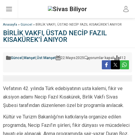
Anasayfa
»
Güncel
»
BİRLİK VAKFI, ÜSTAD NECİP FAZIL KISAKÜREK’İ ANIYOR
BİRLİK VAKFI, ÜSTAD NECİP FAZIL
KISAKÜREK’İ ANIYOR
BİRLİK
Güncel
,
Manşet
,
Üst Manşet
22 Mayıs
2025
yorumlar kapalı
412
VAKFI,
ÜSTAD
NECİP
FAZIL
KISAKÜREK’İ
ANIYOR
için
Vefatının 42. yılında Türk edebiyatının usta kalemi, fikir ve
aksiyon adamı Necip Fazıl Kısakürek, Birlik Vakfı Sivas
Şubesi tarafından düzenlenen özel bir programla anılacak.
Kültür ve Turizm Bakanlığı’nın katkılarıyla organize edilen
programda, Necip Fazıl’ın şiirleri, fikir dünyası ve mücadeleci
hayatı ele alınacak. Anma programında şair-yazar Duran Boz,