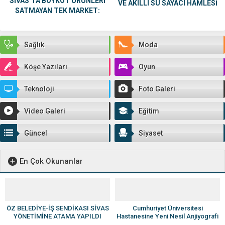
SİVAS’TA BOYKOT ÜRÜNLERİ
VE AKILLI SU SAYACI HAMLESİ
SATMAYAN TEK MARKET:
BEREKET HELAL MARKET
Sağlık
Moda
Köşe Yazıları
Oyun
Teknoloji
Foto Galeri
Video Galeri
Eğitim
Güncel
Siyaset
En Çok Okunanlar
ÖZ BELEDİYE-İŞ SENDİKASI SİVAS
Cumhuriyet Üniversitesi
YÖNETİMİNE ATAMA YAPILDI
Hastanesine Yeni Nesil Anjiyografi
Cihazı