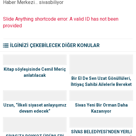
Haber Merkezi… sivasbiliyor
Slide Anything shortcode error: A valid ID has not been
provided
İLGİNİZİ ÇEKEBİLECEK DİĞER KONULAR
Kitap söyleşisinde Cemil Meriç
anlatılacak
Bir El De Sen Uzat Gönüllüleri,
İhtiyaç Sahibi Ailelerle Bereket
Dolu Bir İftar Buluşması
Gerçekleştirecek
Uzun, “İlkeli siyaset anlayışımız
Sivas Yeni Bir Orman Daha
devam edecek”
Kazanıyor
SİVAS BELEDİYESİ’NDEN YERLİ