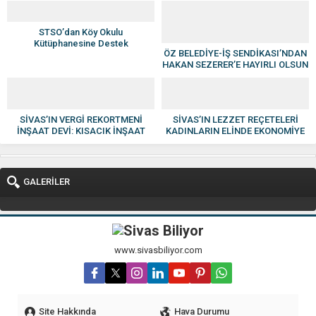
STSO’dan Köy Okulu
Kütüphanesine Destek
ÖZ BELEDİYE-İŞ SENDİKASI’NDAN
HAKAN SEZERER’E HAYIRLI OLSUN
ZİYARETİ
SİVAS’IN VERGİ REKORTMENİ
SİVAS’IN LEZZET REÇETELERİ
İNŞAAT DEVİ: KISACIK İNŞAAT
KADINLARIN ELİNDE EKONOMİYE
GÜVEN VE KALİTENİN ADI OLDU
KAZANDIRILIYOR
GALERİLER
www.sivasbiliyor.com
Site Hakkında
Hava Durumu