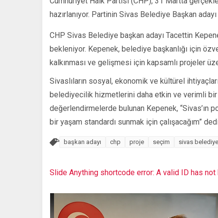
Cumhuriyet Halk Partisi (CHP), 31 Martta gerçekl
hazırlanıyor. Partinin Sivas Belediye Başkan adayı
CHP Sivas Belediye başkan adayı Tacettin Kepenek
bekleniyor. Kepenek, belediye başkanlığı için özve
kalkınması ve gelişmesi için kapsamlı projeler üzeri
Sivaslıların sosyal, ekonomik ve kültürel ihtiyaçl
belediyecilik hizmetlerini daha etkin ve verimli bir
değerlendirmelerde bulunan Kepenek, “Sivas’ın po
bir yaşam standardı sunmak için çalışacağım” dedi
başkan adayı
chp
proje
seçim
sivas belediye
Slide Anything shortcode error: A valid ID has no