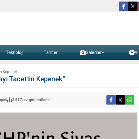
Teknoloji
Tarifler
Galeriler
Vi
tin Kepenek”
ayı Tacettin Kepenek”
apalı
3.517
kez görüntülendi.