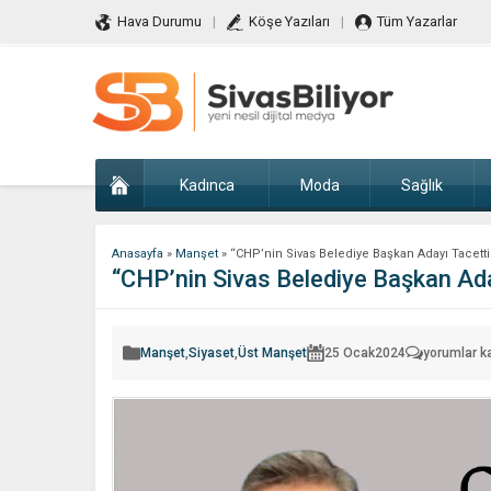
Hava Durumu
Köşe Yazıları
Tüm Yazarlar
Kadınca
Moda
Sağlık
Anasayfa
»
Manşet
»
“CHP’nin Sivas Belediye Başkan Adayı Tacet
“CHP’nin Sivas Belediye Başkan Ad
“CHP’nin
Manşet
,
Siyaset
,
Üst Manşet
25 Ocak
2024
yorumlar k
Sivas
Belediye
Başkan
Adayı
Tacettin
Kepenek”
için