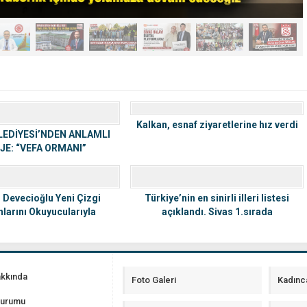
Kalkan, esnaf ziyaretlerine hız verdi
LEDİYESİ’NDEN ANLAMLI
JE: “VEFA ORMANI”
Devecioğlu Yeni Çizgi
Türkiye’nin en sinirli illeri listesi
arını Okuyucularıyla
açıklandı. Sivas 1.sırada
Buluşturdu
akkında
Foto Galeri
Kadınc
Durumu