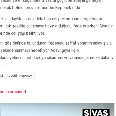
eşecek yerel seçimlere Sivas’ta güçlü bir adayla girmeye
 olarak belirlenen isim Tacettin Kepenek oldu.
’in adaylık sürecindeki başarılı performans sergilemesi
rili bir şekilde çalışmaya hazır olduğunu ifade ederken, Sivas’ın
nde çalıştığı belirtiliyor.
arını göz önünde bulunduran Kepenek, şeffaf yönetim anlayışıyla
 şekilde sunmayı hedefliyor. Adaylığıyla ilgili
tansiyelini en üst düzeye çıkarmak ve vatandaşlarımıza daha iyi
.
si
tacettin kepenek
t been provided