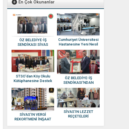
En Çok Okunanlar
Cumhuriyet Üniversitesi
ÖZ BELEDİYE-İŞ
Hastanesine Yeni Nesil
SENDİKASI SİVAS
Anjiyografi Cihazı
YÖNETİMİNE ATAMA
YAPILDI
STSO’dan Köy Okulu
ÖZ BELEDİYE-İŞ
Kütüphanesine Destek
SENDİKASI’NDAN
HAKAN SEZERER’E
HAYIRLI OLSUN
ZİYARETİ
SİVAS’IN LEZZET
SİVAS’IN VERGİ
REÇETELERİ
REKORTMENİ İNŞAAT
KADINLARIN ELİNDE
DEVİ: KISACIK İNŞAAT
EKONOMİYE
GÜVEN VE KALİTENİN