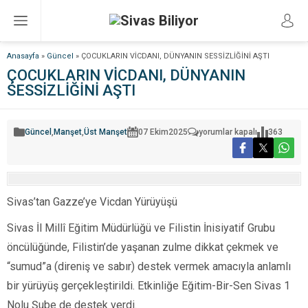
Anasayfa
»
Güncel
»
ÇOCUKLARIN VİCDANI, DÜNYANIN SESSİZLİĞİNİ AŞTI
ÇOCUKLARIN VİCDANI, DÜNYANIN
SESSİZLİĞİNİ AŞTI
ÇOCUKLARIN
Güncel
,
Manşet
,
Üst Manşet
07 Ekim
2025
yorumlar kapalı
363
VİCDANI,
DÜNYANIN
SESSİZLİĞİNİ
AŞTI
için
Sivas’tan Gazze’ye Vicdan Yürüyüşü
Sivas İl Millî Eğitim Müdürlüğü ve Filistin İnisiyatif Grubu
öncülüğünde, Filistin’de yaşanan zulme dikkat çekmek ve
“sumud”a (direniş ve sabır) destek vermek amacıyla anlamlı
bir yürüyüş gerçekleştirildi. Etkinliğe Eğitim-Bir-Sen Sivas 1
Nolu Şube de destek verdi.