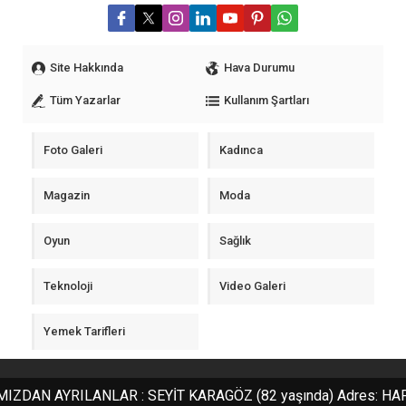
Site Hakkında
Hava Durumu
Tüm Yazarlar
Kullanım Şartları
Foto Galeri
Kadınca
Magazin
Moda
Oyun
Sağlık
Teknoloji
Video Galeri
Yemek Tarifleri
© 2025 SivasBiliyor.com. Tüm hakları saklıdır.
DAN AYRILANLAR : SEYİT KARAGÖZ (82 yaşında) Adres: HAFİK Y