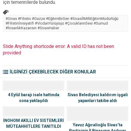
için temennilerde bulundu.
#Sivas #Filistin #Gazze #EğitimBirSen #SivasİlMilliEğitimMüdürlüğü
#Filistinİnisiyatifi #VicdanYürüyüşü #ÇocuklarınSesi #Sumud
#İnsanlıkKazansın #SivasHaber
Slide Anything shortcode error: A valid ID has not been
provided
İLGİNİZİ ÇEKEBİLECEK DİĞER KONULAR
4 Eylül barajı isale hattında
Sivas Belediyesi kaldırım işgali
sona yaklaşıldı
yapanları takibe aldı
İNOHOM AKILLI EV SİSTEMLERİ
Yavuz Ağıralioğlu Sivas’ta
MÜTEAHHİTLERE TANITILDI
Partisinin İl Binasının Açılışını