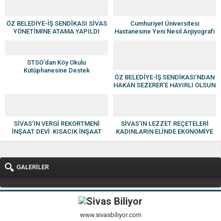
ÖZ BELEDİYE-İŞ SENDİKASI SİVAS
Cumhuriyet Üniversitesi
YÖNETİMİNE ATAMA YAPILDI
Hastanesine Yeni Nesil Anjiyografi
Cihazı
STSO’dan Köy Okulu
Kütüphanesine Destek
ÖZ BELEDİYE-İŞ SENDİKASI’NDAN
HAKAN SEZERER’E HAYIRLI OLSUN
ZİYARETİ
SİVAS’IN VERGİ REKORTMENİ
SİVAS’IN LEZZET REÇETELERİ
İNŞAAT DEVİ: KISACIK İNŞAAT
KADINLARIN ELİNDE EKONOMİYE
GÜVEN VE KALİTENİN ADI OLDU
KAZANDIRILIYOR
GALERİLER
www.sivasbiliyor.com