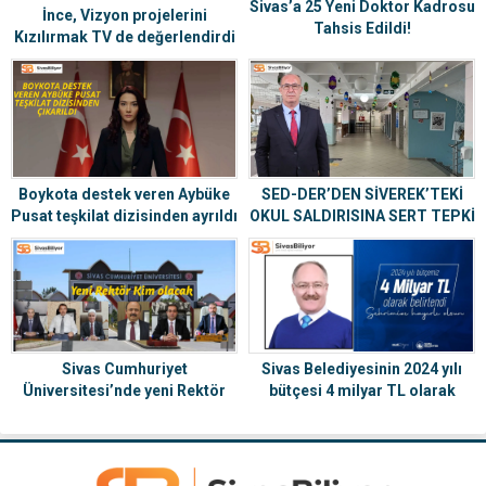
Sivas’a 25 Yeni Doktor Kadrosu
İnce, Vizyon projelerini
Tahsis Edildi!
Kızılırmak TV de değerlendirdi
Boykota destek veren Aybüke
SED-DER’DEN SİVEREK’TEKİ
Pusat teşkilat dizisinden ayrıldı
OKUL SALDIRISINA SERT TEPKİ
Sivas Cumhuriyet
Sivas Belediyesinin 2024 yılı
Üniversitesi’nde yeni Rektör
bütçesi 4 milyar TL olarak
kim olacak? Adaylar sahalarda
belirlendi