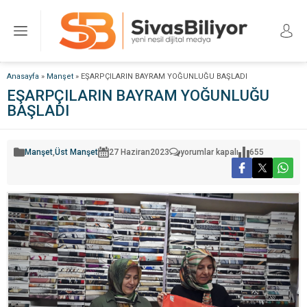
Anasayfa
»
Manşet
»
EŞARPÇILARIN BAYRAM YOĞUNLUĞU BAŞLADI
EŞARPÇILARIN BAYRAM YOĞUNLUĞU
BAŞLADI
EŞARPÇILARIN
Manşet
,
Üst Manşet
27 Haziran
2023
yorumlar kapalı
655
BAYRAM
YOĞUNLUĞU
BAŞLADI
için