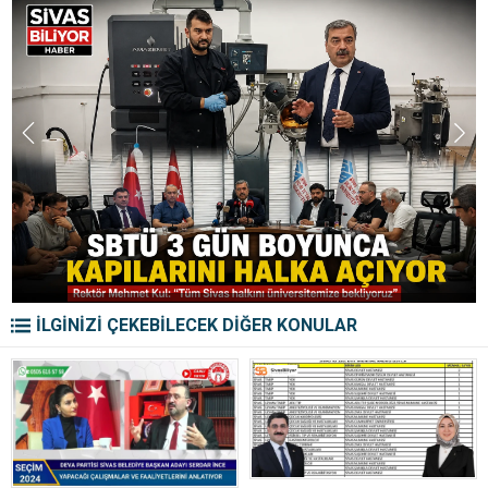
İLGİNİZİ ÇEKEBİLECEK DİĞER KONULAR