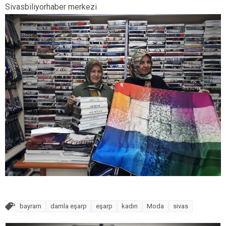
Sivasbiliyorhaber merkezi
bayram
damla eşarp
eşarp
kadın
Moda
sivas