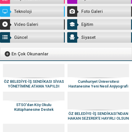
Teknoloji
Foto Galeri
Video Galeri
Eğitim
Güncel
Siyaset
En Çok Okunanlar
ÖZ BELEDİYE-İŞ SENDİKASI SİVAS
Cumhuriyet Üniversitesi
YÖNETİMİNE ATAMA YAPILDI
Hastanesine Yeni Nesil Anjiyografi
Cihazı
STSO’dan Köy Okulu
Kütüphanesine Destek
ÖZ BELEDİYE-İŞ SENDİKASI’NDAN
HAKAN SEZERER’E HAYIRLI OLSUN
ZİYARETİ