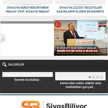
SİVAS’IN VERGİ REKORTMENİ
SİVAS’IN LEZZET REÇETELERİ
İNŞAAT DEVİ: KISACIK İNŞAAT
KADINLARIN ELİNDE EKONOMİYE
GÜVEN VE KALİTENİN ADI OLDU
KAZANDIRILIYOR
GALERİLER
Sevimli dostluklar…
kameraları sahte olabilir ama
mutlulukları gerçek…