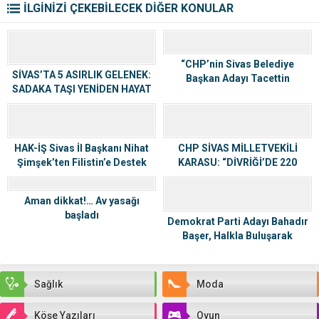
İLGİNİZİ ÇEKEBİLECEK DİĞER KONULAR
“CHP’nin Sivas Belediye
SİVAS’TA 5 ASIRLIK GELENEK:
Başkan Adayı Tacettin
SADAKA TAŞI YENİDEN HAYAT
Kepenek”
BULUYOR
HAK-İŞ Sivas İl Başkanı Nihat
CHP SİVAS MİLLETVEKİLİ
Şimşek’ten Filistin’e Destek
KARASU: “DİVRİĞİ’DE 220
Bildirisi
EMEKÇİ BİR GÜNDE İŞSİZ
KALDI”
Aman dikkat!… Av yasağı
başladı
Demokrat Parti Adayı Bahadır
Başer, Halkla Buluşarak
Projelerini Tanıttı
Sağlık
Moda
Köşe Yazıları
Oyun