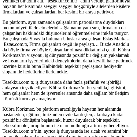
yenilikçi bir adım attı. “tesekkur.com.tr” adını verdiği platformuyla,
hayatın her kısmında sevgiyi saygıyı hoşgörüyle ailelerden kişilere
firmalardan ve çalışanlardan her kesimi bir araya getiriyor.
Bu platform, aynı zamanda çalışanların patronlarına duydukları
memnuniyeti ifade etmelerini sağlamanın yanı sıra, firmaların da
çalışanları hakkındaki düşüncelerini öğrenmelerine imkân tanıyor.
Bu çalışmada Sivas’ta bulunan Uluslar arası çalışan Estaş Markası
Estas.com.tr, Firma çalışanları övgü ile paylaştı… Bizde Anadolu
da böyle firma ve böyle Çalışanlar olması dikkatimizi çekti. Kübra
Korkmaz’ın vizyonu, iş dünyasında pozitif bir değişim yakalamak
ve insanların işyerlerindeki deneyimlerini daha keyifli hale getirmek
üzerine kurulu buna Kalbindeki teşekkür paylaşınca hediyedir
sloganı ile hedeflerine ilerlemekte.
Tesekkur.com.tr, iş dünyasında daha fazla şeffaflık ve işbirliği
anlayışını teşvik ediyor. Kübra Korkmaz’ın bu yenilikçi girişimi,
hem çalışanlar hem de işverenler arasında daha sağlam bir iletişim
köprüsü kurmayı amaçlıyor.
Kübra Korkmaz, bu platform aracılığıyla hayatın her alanında
hastaneden, eğitime, turizmden evde kardeşten, akrabaya kadar
pozitif bir dönüşüm başlatarak, huzur duyulacak bir teşekkür,
tebessüm oluşturup bunun ile olan mutluluğu artırmayı hedefliyor.
Tesekkur.com.tr’nin, ayrıca iş dünyasında ise sıcak ve samimi bir
ortam ile çalışandan patrona güzel duyguların artmasına bunu iş