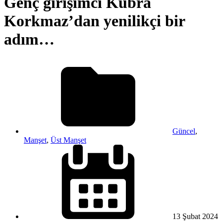
Genç girişimci Kübra
Korkmaz’dan yenilikçi bir
adım…
Güncel
,
Manşet
,
Üst Manşet
13 Şubat
2024