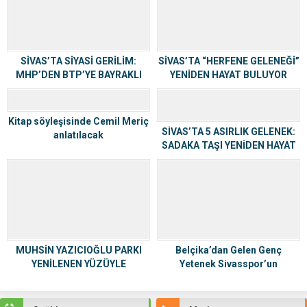
SİVAS’TA SİYASİ GERİLİM:
SİVAS’TA “HERFENE GELENEĞİ”
MHP’DEN BTP’YE BAYRAKLI
YENİDEN HAYAT BULUYOR
TEPKİ
Kitap söyleşisinde Cemil Meriç
SİVAS’TA 5 ASIRLIK GELENEK:
anlatılacak
SADAKA TAŞI YENİDEN HAYAT
BULUYOR
MUHSİN YAZICIOĞLU PARKI
Belçika’dan Gelen Genç
YENİLENEN YÜZÜYLE
Yetenek Sivasspor’un
SİVASLILARDAN TAM NOT ALDI
Formasını Giydi