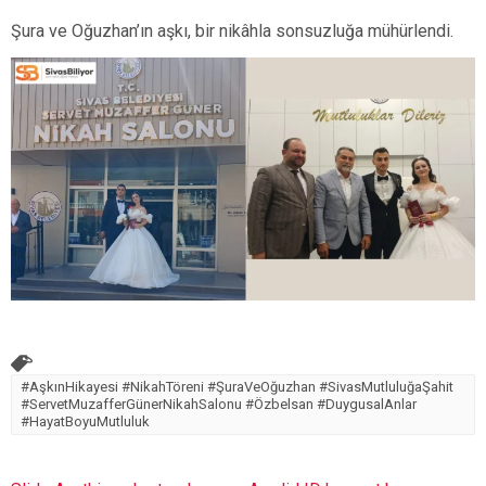
Şura ve Oğuzhan’ın aşkı, bir nikâhla sonsuzluğa mühürlendi.
#AşkınHikayesi #NikahTöreni #ŞuraVeOğuzhan #SivasMutluluğaŞahit
#ServetMuzafferGünerNikahSalonu #Özbelsan #DuygusalAnlar
#HayatBoyuMutluluk