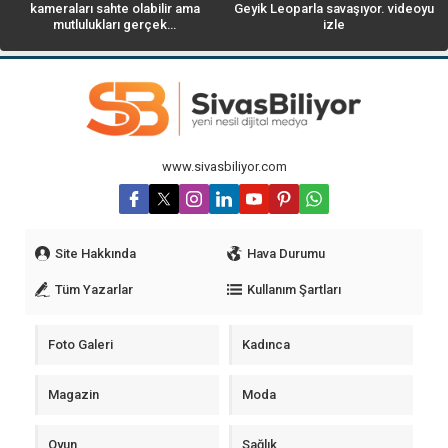
kameraları sahte olabilir ama
Geyik Leoparla savaşıyor. videoyu
mutlulukları gerçek…
izle
www.sivasbiliyor.com
Site Hakkında
Hava Durumu
Tüm Yazarlar
Kullanım Şartları
Foto Galeri
Kadınca
Magazin
Moda
Oyun
Sağlık