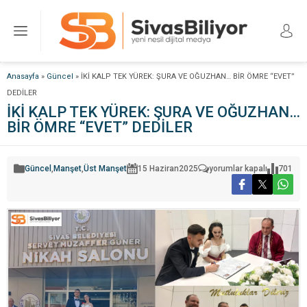
Anasayfa
»
Güncel
»
İKİ KALP TEK YÜREK: ŞURA VE OĞUZHAN… BİR ÖMRE “EVET”
DEDİLER
İKİ KALP TEK YÜREK: ŞURA VE OĞUZHAN…
BİR ÖMRE “EVET” DEDİLER
İKİ
Güncel
,
Manşet
,
Üst Manşet
15 Haziran
2025
yorumlar kapalı
701
KALP
TEK
YÜREK:
ŞURA
VE
OĞUZHAN…
BİR
ÖMRE
“EVET”
DEDİLER
için