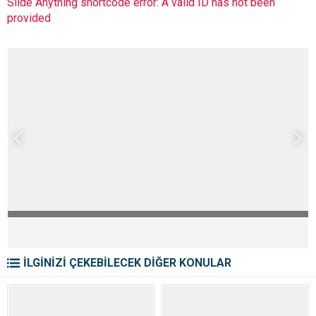
Slide Anything shortcode error: A valid ID has not been
provided
İLGİNİZİ ÇEKEBİLECEK DİĞER KONULAR