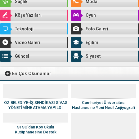
Sağlık
Moda
Köşe Yazıları
Oyun
Teknoloji
Foto Galeri
Video Galeri
Eğitim
Güncel
Siyaset
En Çok Okunanlar
ÖZ BELEDİYE-İŞ SENDİKASI SİVAS
Cumhuriyet Üniversitesi
YÖNETİMİNE ATAMA YAPILDI
Hastanesine Yeni Nesil Anjiyografi
Cihazı
STSO’dan Köy Okulu
Kütüphanesine Destek