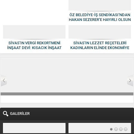
ÖZ BELEDİYE-İŞ SENDİKASI’NDAN
HAKAN SEZERER’E HAYIRLI OLSUN
ZİYARETİ
SİVAS’IN VERGİ REKORTMENİ
SİVAS’IN LEZZET REÇETELERİ
İNŞAAT DEVİ: KISACIK İNŞAAT
KADINLARIN ELİNDE EKONOMİYE
GÜVEN VE KALİTENİN ADI OLDU
KAZANDIRILIYOR
GALERİLER