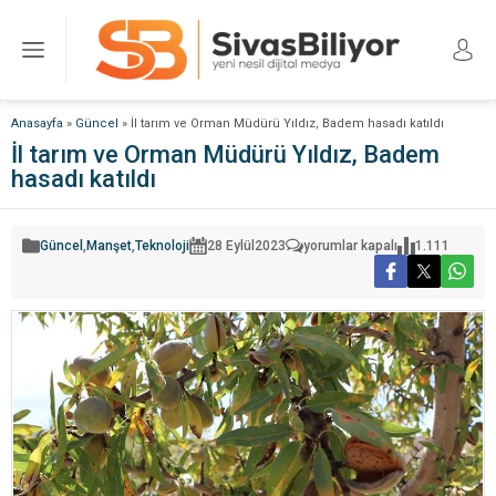
Anasayfa
»
Güncel
»
İl tarım ve Orman Müdürü Yıldız, Badem hasadı katıldı
İl tarım ve Orman Müdürü Yıldız, Badem
hasadı katıldı
İl
Güncel
,
Manşet
,
Teknoloji
28 Eylül
2023
yorumlar kapalı
1.111
tarım
ve
Orman
Müdürü
Yıldız,
Badem
hasadı
katıldı
için