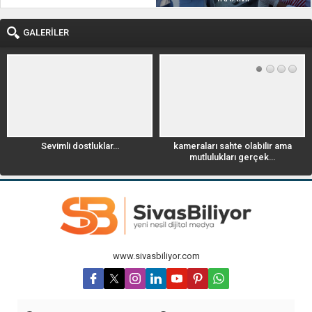
GALERİLER
kameraları sahte olabilir ama
Geyik Leoparla savaşıyor. videoyu
mutlulukları gerçek…
izle
www.sivasbiliyor.com