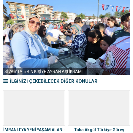
SİVAS’TA 5 BİN KİŞİYE AYRAN AŞI İKRAMI
İLGİNİZİ ÇEKEBİLECEK DİĞER KONULAR
İMRANLI’YA YENİ YAŞAM ALANI:
Taha Akgül Türkiye Güreş