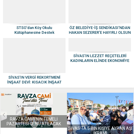
STSO’dan Köy Okulu
ÖZ BELEDİYE-İŞ SENDİKASI’NDAN
Kütüphanesine Destek
HAKAN SEZERER’E HAYIRLI OLSUN
ZİYARETİ
SİVAS’IN LEZZET REÇETELERİ
KADINLARIN ELİNDE EKONOMİYE
KAZANDIRILIYOR
SİVAS’IN VERGİ REKORTMENİ
İNŞAAT DEVİ: KISACIK İNŞAAT
GÜVEN VE KALİTENİN ADI OLDU
SİVAS’TA 5 BİN KİŞİYE AYRAN AŞI
İKRAMI