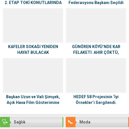
2. ETAP TOKİ KONUTLARINDA
Federasyonu Başkanı Seçildi
START VERİLDİ
KAFELER SOKAĞI YENİDEN
GÜNÖREN KÖYÜ’NDE KAR
HAYAT BULACAK
FELAKETİ: AHIR ÇÖKTÜ,
HAYVANLAR SON ANDA
KURTARILDI
Başkan Uzun ve Vali Şimşek,
HEDEF 58 Projesinin ‘İyi
Açık Hava Film Gösterimine
Örnekler’i Sergilendi.
Katıldı
Sağlık
Moda