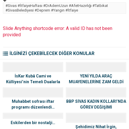
#Sivas #İtfaiyeHaftası #DrAdemUzun #AfetHazırlığı #Tatbikat
#SivasBelediyesi #Deprem #Yangın #İtfaiye
Slide Anything shortcode error: A valid ID has not been
provided
İLGİNİZİ ÇEKEBİLECEK DİĞER KONULAR
İsKar Kubâ Cami ve
YENİ YILDA ARAÇ
Külliyesi’nin Temeli Dualarla
MUAYENELERİNE ZAM GELDİ
Atıldı
Muhabbet sofrası iftar
BBP SİVAS KADIN KOLLARI’NDA
programı düzenlendi…
GÖREV DEĞİŞİMİ
Eskilerden bir nostalji…
Şehidimiz Nihat İrgin,