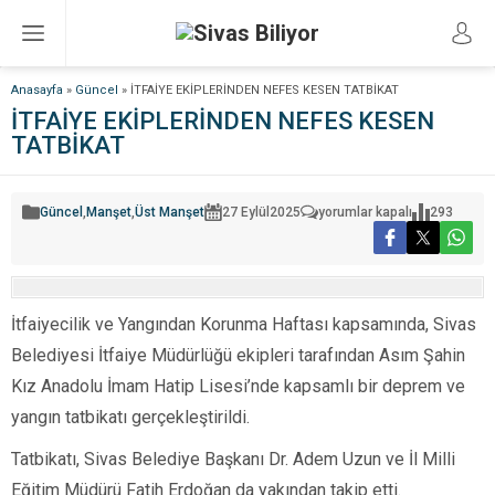
Anasayfa
»
Güncel
»
İTFAİYE EKİPLERİNDEN NEFES KESEN TATBİKAT
İTFAİYE EKİPLERİNDEN NEFES KESEN
TATBİKAT
İTFAİYE
Güncel
,
Manşet
,
Üst Manşet
27 Eylül
2025
yorumlar kapalı
293
EKİPLERİNDEN
NEFES
KESEN
TATBİKAT
için
İtfaiyecilik ve Yangından Korunma Haftası kapsamında, Sivas
Belediyesi İtfaiye Müdürlüğü ekipleri tarafından Asım Şahin
Kız Anadolu İmam Hatip Lisesi’nde kapsamlı bir deprem ve
yangın tatbikatı gerçekleştirildi.
Tatbikatı, Sivas Belediye Başkanı Dr. Adem Uzun ve İl Milli
Eğitim Müdürü Fatih Erdoğan da yakından takip etti.