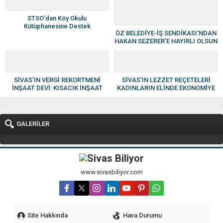
STSO’dan Köy Okulu
Kütüphanesine Destek
ÖZ BELEDİYE-İŞ SENDİKASI’NDAN
HAKAN SEZERER’E HAYIRLI OLSUN
ZİYARETİ
SİVAS’IN VERGİ REKORTMENİ
SİVAS’IN LEZZET REÇETELERİ
İNŞAAT DEVİ: KISACIK İNŞAAT
KADINLARIN ELİNDE EKONOMİYE
GÜVEN VE KALİTENİN ADI OLDU
KAZANDIRILIYOR
GALERİLER
www.sivasbiliyor.com
Site Hakkında
Hava Durumu