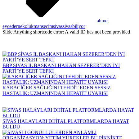
ahmet
eyce
dernek
olukman
seçim
sivas
sivasbiliyor
Slide Anything shortcode error: A valid ID has not been provided
BBP SİVAS İL BAŞKANI HAKAN SEZERER’DEN İYİ
PARTİ’YE SERT TEPKİ
KARACİĞER SAĞLIĞINI TEHDİT EDEN SESSİZ
HASTALIK: UZMANINDAN HEPATİT UYARISI
SİVAS HALAYLARI DİJİTAL PLATFORMLARDA HAYAT
BULDU