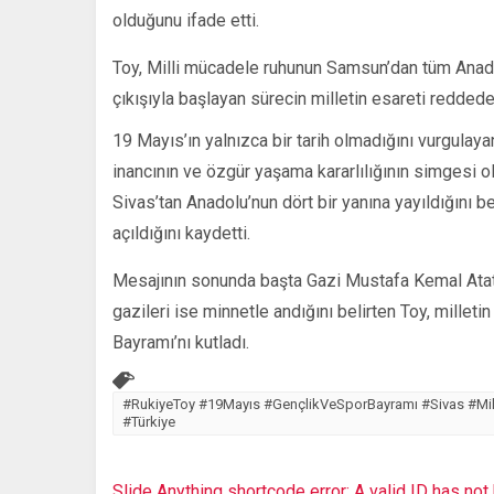
olduğunu ifade etti.
Toy, Milli mücadele ruhunun Samsun’dan tüm Anado
çıkışıyla başlayan sürecin milletin esareti redded
19 Mayıs’ın yalnızca bir tarih olmadığını vurgulayan
inancının ve özgür yaşama kararlılığının simgesi o
Sivas’tan Anadolu’nun dört bir yanına yayıldığını 
açıldığını kaydetti.
Mesajının sonunda başta Gazi Mustafa Kemal Atatür
gazileri ise minnetle andığını belirten Toy, millet
Bayramı’nı kutladı.
#RukiyeToy #19Mayıs #GençlikVeSporBayramı #Sivas #Mi
#Türkiye
Slide Anything shortcode error: A valid ID has no