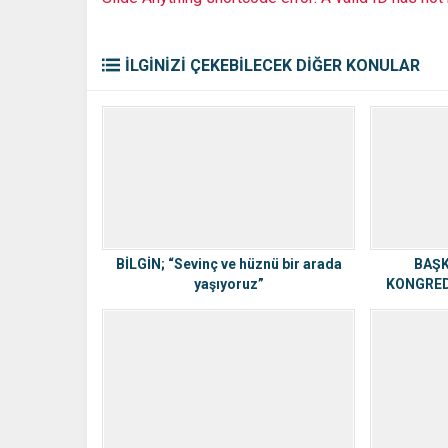
İLGİNİZİ ÇEKEBİLECEK DİĞER KONULAR
BİLGİN; “Sevinç ve hüznü bir arada
BAŞ
yaşıyoruz”
KONGRED
Y