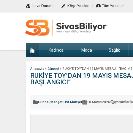
Hava Durumu
Köşe Yazıları
Tüm Yazarlar
Kadınca
Moda
Sağlık
Anasayfa
»
Güncel
»
RUKİYE TOY’DAN 19 MAYIS MESAJI: “BAĞIM
RUKİYE TOY’DAN 19 MAYIS MESA
BAŞLANGICI”
RUKİYE
Güncel
,
Manşet
,
Üst Manşet
18 Mayıs
2026
yorumlar k
TOY’DAN
19
MAYIS
MESAJI:
“BAĞIMSIZ
RUHUNUN
KUTLU