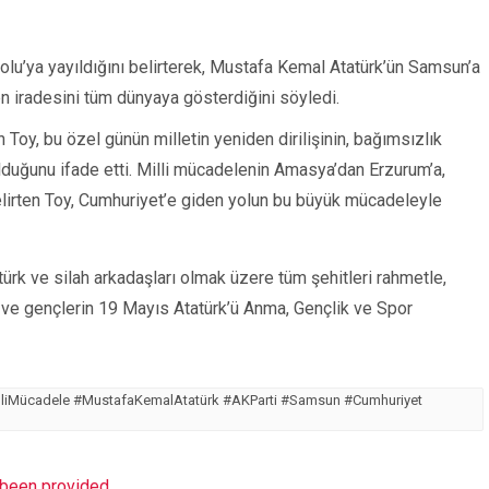
lu’ya yayıldığını belirterek, Mustafa Kemal Atatürk’ün Samsun’a
en iradesini tüm dünyaya gösterdiğini söyledi.
 Toy, bu özel günün milletin yeniden dirilişinin, bağımsızlık
lduğunu ifade etti. Milli mücadelenin Amasya’dan Erzurum’a,
belirten Toy, Cumhuriyet’e giden yolun bu büyük mücadeleyle
k ve silah arkadaşları olmak üzere tüm şehitleri rahmetle,
in ve gençlerin 19 Mayıs Atatürk’ü Anma, Gençlik ve Spor
lliMücadele #MustafaKemalAtatürk #AKParti #Samsun #Cumhuriyet
t been provided