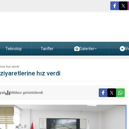
Teknoloji
Tarifler
Galeriler
Vi
ine hız verdi
iyaretlerine hız verdi
palı
586
kez görüntülendi.
e