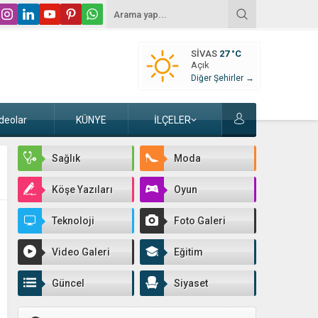
SIVAS
27 °C
Açık
Diğer Şehirler →
deolar
KÜNYE
İLÇELER
Sağlık
Moda
Köşe Yazıları
Oyun
Teknoloji
Foto Galeri
Video Galeri
Eğitim
Güncel
Siyaset