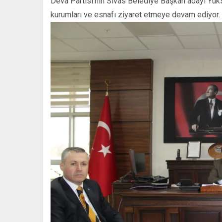
Deva Partisi’nin Sivas Belediye Başkan adayı Yü
kurumları ve esnafı ziyaret etmeye devam ediyor.