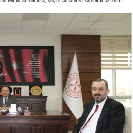
ksek Mimar Serdar İnce, seçim çalışmaları kapsamında resmi