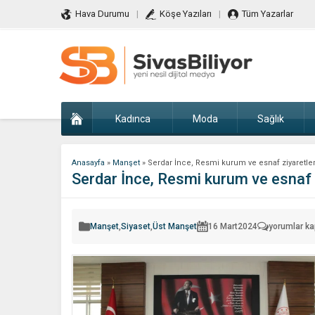
Hava Durumu
Köşe Yazıları
Tüm Yazarlar
Kadınca
Moda
Sağlık
Anasayfa
»
Manşet
»
Serdar İnce, Resmi kurum ve esnaf ziyaretler
Serdar İnce, Resmi kurum ve esnaf z
Serdar
Manşet
,
Siyaset
,
Üst Manşet
16 Mart
2024
yorumlar ka
İnce,
Resmi
kurum
ve
esnaf
ziyaretlerin
hız
verdi
için