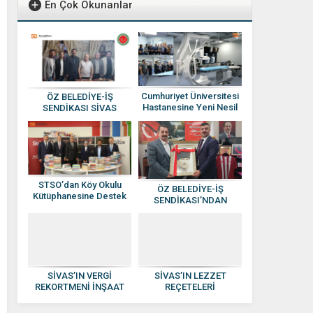
En Çok Okunanlar
Cumhuriyet Üniversitesi
ÖZ BELEDİYE-İŞ
Hastanesine Yeni Nesil
SENDİKASI SİVAS
Anjiyografi Cihazı
YÖNETİMİNE ATAMA
YAPILDI
STSO’dan Köy Okulu
ÖZ BELEDİYE-İŞ
Kütüphanesine Destek
SENDİKASI’NDAN
HAKAN SEZERER’E
HAYIRLI OLSUN
ZİYARETİ
SİVAS’IN VERGİ
SİVAS’IN LEZZET
REKORTMENİ İNŞAAT
REÇETELERİ
DEVİ: KISACIK İNŞAAT
KADINLARIN ELİNDE
GÜVEN VE KALİTENİN
EKONOMİYE