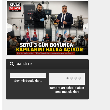
ADI OLDU
KAZANDIRILIYOR
GALERİLER
ar…
Geyik Leoparla
Emirhan Kaya
kameraları sahte olabilir
savaşıyor. videoyu izle
görülmeye 
ama mutlulukları
gerçek…