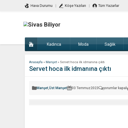
Hava Durumu
Köşe Yazıları
Tüm Yazarlar
Kadınca
Moda
Sağlık
Anasayfa
»
Manşet
»
Servet hoca ilk idmanına çıktı
Servet hoca ilk idmanına çıktı
Servet
Manşet
,
Üst Manşet
03 Temmuz
2023
yorumlar kapalı
hoca
ilk
idmanına
çıktı
için