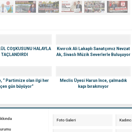
YLÜL COŞKUSUNU HALAYLA
Kıvırcık Ali Lakaplı Sanatçımız Nevzat
TAÇLANDIRDI
Ak, Sivaslı Müzik Severlerle Buluşuyor
, “ Partimize olan ilgi her
Meclis Üyesi Harun İnce, çalmadık
çen gün büyüyor”
kapı bırakmıyor
akkında
Foto Galeri
Kadınc
Durumu