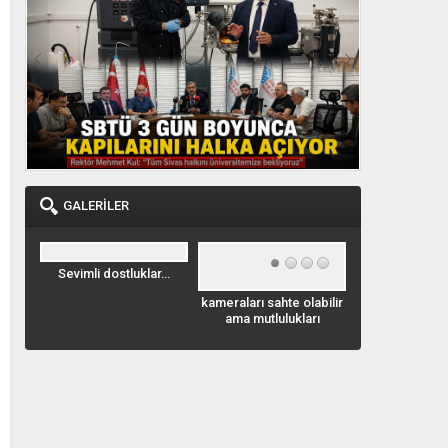
GALERİLER
Sevimli dostluklar…
Geyik Leo
kameraları sahte olabilir
savaşıyor. vid
ama mutlulukları
gerçek…