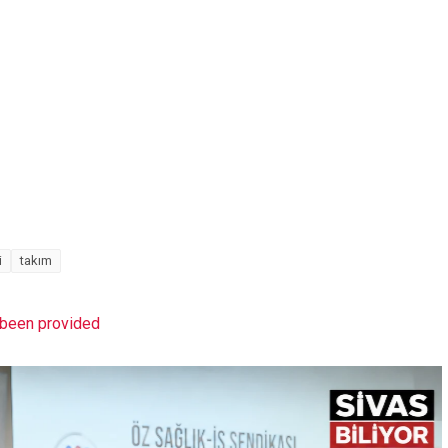
i
takım
t been provided