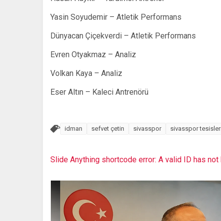
Yasin Soyudemir – Atletik Performans
Dünyacan Çiçekverdi – Atletik Performans
Evren Otyakmaz – Analiz
Volkan Kaya – Analiz
Eser Altın – Kaleci Antrenörü
idman
sefvet çetin
sivasspor
sivasspor tesisler
Slide Anything shortcode error: A valid ID has no