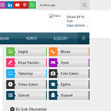
SIVAS
27 °C
Açık
Diğer Şehirler →
deolar
KÜNYE
İLÇELER
Sağlık
Moda
Köşe Yazıları
Oyun
Teknoloji
Foto Galeri
Video Galeri
Eğitim
Güncel
Siyaset
En Çok Okunanlar