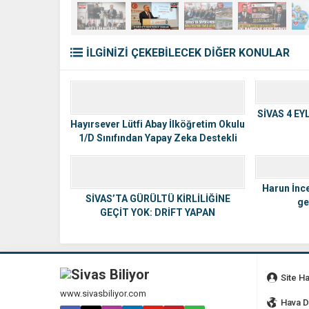
İLGİNİZİ ÇEKEBİLECEK DİĞER KONULAR
SİVAS 4 E
Hayırsever Lütfi Abay İlköğretim Okulu
1/D Sınıfından Yapay Zeka Destekli
Proje!
Harun İnce
SİVAS’TA GÜRÜLTÜ KİRLİLİĞİNE
ge
GEÇİT YOK: DRİFT YAPAN
MOTOSİKLET TRAFİKTEN MEN EDİLDİ
Site H
www.sivasbiliyor.com
Hava 