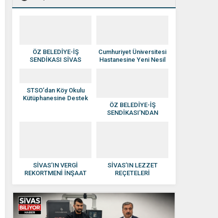
ÖZ BELEDİYE-İŞ
Cumhuriyet Üniversitesi
SENDİKASI SİVAS
Hastanesine Yeni Nesil
YÖNETİMİNE ATAMA
Anjiyografi Cihazı
YAPILDI
STSO’dan Köy Okulu
Kütüphanesine Destek
ÖZ BELEDİYE-İŞ
SENDİKASI’NDAN
HAKAN SEZERER’E
HAYIRLI OLSUN
ZİYARETİ
SİVAS’IN VERGİ
SİVAS’IN LEZZET
REKORTMENİ İNŞAAT
REÇETELERİ
DEVİ: KISACIK İNŞAAT
KADINLARIN ELİNDE
GÜVEN VE KALİTENİN
EKONOMİYE
ADI OLDU
KAZANDIRILIYOR