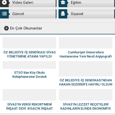
Video Galeri
Eğitim
Güncel
Siyaset
En Çok Okunanlar
ÖZ BELEDİYE-İŞ SENDİKASI SİVAS
Cumhuriyet Üniversitesi
YÖNETİMİNE ATAMA YAPILDI
Hastanesine Yeni Nesil Anjiyografi
Cihazı
STSO’dan Köy Okulu
Kütüphanesine Destek
ÖZ BELEDİYE-İŞ SENDİKASI’NDAN
HAKAN SEZERER’E HAYIRLI OLSUN
ZİYARETİ
SİVAS’IN VERGİ REKORTMENİ
SİVAS’IN LEZZET REÇETELERİ
İNŞAAT DEVİ: KISACIK İNŞAAT
KADINLARIN ELİNDE EKONOMİYE
GÜVEN VE KALİTENİN ADI OLDU
KAZANDIRILIYOR