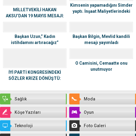
Kimsenin yapamadığını Simder
MİLLETVEKİLİ HAKAN
yaptı. İnşaat Maliyetlerindeki
AKSU’DAN 19 MAYIS MESAJI:
Artışa Dur Dedi
“TÜRKİYE YÜZYILI’NI
GENÇLERİMİZLE İNŞA
EDECEĞİZ”
Başkan Uzun,” Kadın
Başkan Bilgin, Mevlid kandili
istihdamını artıracağız”
mesajı yayımladı
O Camisini, Cemaatte onu
unutmuyor
İYİ PARTİ KONGRESİNDEKİ
SÖZLER KRİZE DÖNÜŞTÜ:
ALPERENLERDEN İYİ PARTİ’YE
SİYAHLI ÇELENKLİ PROTESTO!
Sağlık
Moda
Köşe Yazıları
Oyun
Teknoloji
Foto Galeri