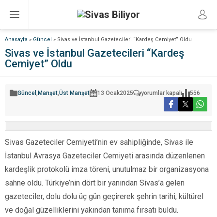
Anasayfa
»
Güncel
»
Sivas ve İstanbul Gazetecileri “Kardeş Cemiyet” Oldu
Sivas ve İstanbul Gazetecileri “Kardeş
Cemiyet” Oldu
Sivas
Güncel
,
Manşet
,
Üst Manşet
13 Ocak
2025
yorumlar kapalı
556
ve
İstanbul
Gazetecileri
“Kardeş
Cemiyet”
Oldu
için
Sivas Gazeteciler Cemiyeti’nin ev sahipliğinde, Sivas ile
İstanbul Avrasya Gazeteciler Cemiyeti arasında düzenlenen
kardeşlik protokolü imza töreni, unutulmaz bir organizasyona
sahne oldu. Türkiye’nin dört bir yanından Sivas’a gelen
gazeteciler, dolu dolu üç gün geçirerek şehrin tarihi, kültürel
ve doğal güzelliklerini yakından tanıma fırsatı buldu.