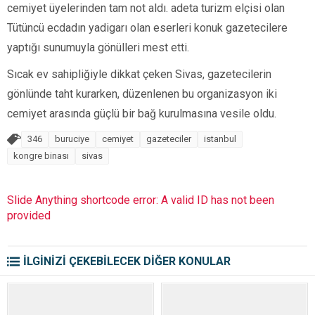
cemiyet üyelerinden tam not aldı. adeta turizm elçisi olan
Tütüncü ecdadın yadigarı olan eserleri konuk gazetecilere
yaptığı sunumuyla gönülleri mest etti.
Sıcak ev sahipliğiyle dikkat çeken Sivas, gazetecilerin
gönlünde taht kurarken, düzenlenen bu organizasyon iki
cemiyet arasında güçlü bir bağ kurulmasına vesile oldu.
346
buruciye
cemiyet
gazeteciler
istanbul
kongre binası
sivas
Slide Anything shortcode error: A valid ID has not been
provided
İLGİNİZİ ÇEKEBİLECEK DİĞER KONULAR