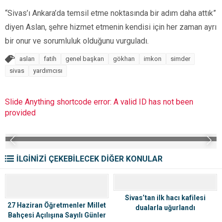
“Sivas’ı Ankara’da temsil etme noktasında bir adım daha attık”
diyen Aslan, şehre hizmet etmenin kendisi için her zaman ayrı
bir onur ve sorumluluk olduğunu vurguladı.
aslan
fatih
genel başkan
gökhan
imkon
simder
sivas
yardımcısı
Slide Anything shortcode error: A valid ID has not been
provided
İLGİNİZİ ÇEKEBİLECEK DİĞER KONULAR
Sivas’tan ilk hacı kafilesi
27 Haziran Öğretmenler Millet
dualarla uğurlandı
Bahçesi Açılışına Sayılı Günler