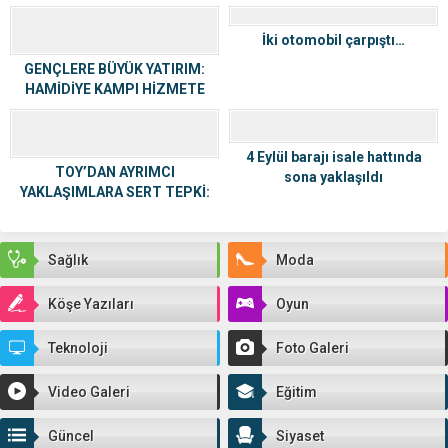
Kaldı
İki otomobil çarpıştı…
GENÇLERE BÜYÜK YATIRIM:
HAMİDİYE KAMPI HİZMETE
GİRDİ
4 Eylül barajı isale hattında
TOY’DAN AYRIMCI
sona yaklaşıldı
YAKLAŞIMLARA SERT TEPKİ:
“BU ZİHNİYET HÂLÂ PUSUDA”
Sağlık
Moda
Köşe Yazıları
Oyun
Teknoloji
Foto Galeri
Video Galeri
Eğitim
Güncel
Siyaset