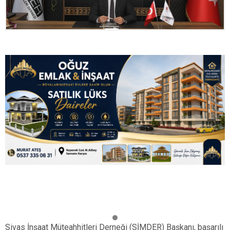
Sivas İnşaat Müteahhitleri Derneği (SİMDER) Başkanı, başarılı