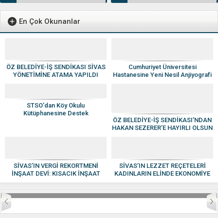
En Çok Okunanlar
ÖZ BELEDİYE-İŞ SENDİKASI SİVAS
Cumhuriyet Üniversitesi
YÖNETİMİNE ATAMA YAPILDI
Hastanesine Yeni Nesil Anjiyografi
Cihazı
STSO’dan Köy Okulu
Kütüphanesine Destek
ÖZ BELEDİYE-İŞ SENDİKASI’NDAN
HAKAN SEZERER’E HAYIRLI OLSUN
ZİYARETİ
SİVAS’IN VERGİ REKORTMENİ
SİVAS’IN LEZZET REÇETELERİ
İNŞAAT DEVİ: KISACIK İNŞAAT
KADINLARIN ELİNDE EKONOMİYE
GÜVEN VE KALİTENİN ADI OLDU
KAZANDIRILIYOR