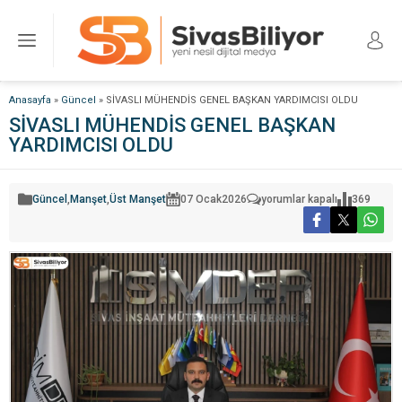
Anasayfa
»
Güncel
»
SİVASLI MÜHENDİS GENEL BAŞKAN YARDIMCISI OLDU
SİVASLI MÜHENDİS GENEL BAŞKAN
YARDIMCISI OLDU
SİVASLI
Güncel
,
Manşet
,
Üst Manşet
07 Ocak
2026
yorumlar kapalı
369
MÜHENDİS
GENEL
BAŞKAN
YARDIMCISI
OLDU
için