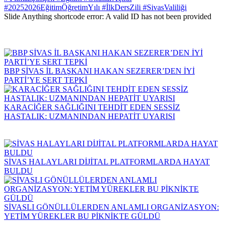
#20252026EğitimÖğretimYılı #İlkDersZili #SivasValiliği
Slide Anything shortcode error: A valid ID has not been provided
BBP SİVAS İL BAŞKANI HAKAN SEZERER’DEN İYİ
PARTİ’YE SERT TEPKİ
KARACİĞER SAĞLIĞINI TEHDİT EDEN SESSİZ
HASTALIK: UZMANINDAN HEPATİT UYARISI
SİVAS HALAYLARI DİJİTAL PLATFORMLARDA HAYAT
BULDU
SİVASLI GÖNÜLLÜLERDEN ANLAMLI ORGANİZASYON:
YETİM YÜREKLER BU PİKNİKTE GÜLDÜ