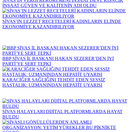
SİVAS’IN VERGİ REKORTMENİ İNŞAAT DEVİ: KISACIK
İNŞAAT GÜVEN VE KALİTENİN ADI OLDU
SİVAS’IN LEZZET REÇETELERİ KADINLARIN ELİNDE
EKONOMİYE KAZANDIRILIYOR
BBP SİVAS İL BAŞKANI HAKAN SEZERER’DEN İYİ
PARTİ’YE SERT TEPKİ
KARACİĞER SAĞLIĞINI TEHDİT EDEN SESSİZ
HASTALIK: UZMANINDAN HEPATİT UYARISI
SİVAS HALAYLARI DİJİTAL PLATFORMLARDA HAYAT
BULDU