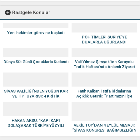
Rastgele Konular
Yeni hekimler görevine başladı
PÖH TİMLERİ SURİYE’YE
DUALARLA UĞURLANDI
Dünya Süt Günü Çocuklarla Kutlandı
Vali Yılmaz Şimşek’ten Karayolu
Trafik Haftası’nda Anlamlı Ziyaret
SİVAS VALİLİĞİ’NDEN YOĞUN KAR
Fatih Kalkan, İstifa İddialarına
VE TİPİ UYARISI: 4 KRİTİK
Açıklık Getirdi: “Partimizin İlçe
KARAYOLU ULAŞIMA KAPANDI
Başkanı Değil”
HAKAN AKSU: “KAPI KAPI
VEKİL TOY’DAN 4 EYLÜL MESAJI:
DOLAŞARAK TÜRKİYE YÜZYILI
“SİVAS KONGRESİ BAĞIMSIZLIĞIN
İÇİN ÇALIŞIYORUZ”
DÖNÜM NOKTASIDIR”