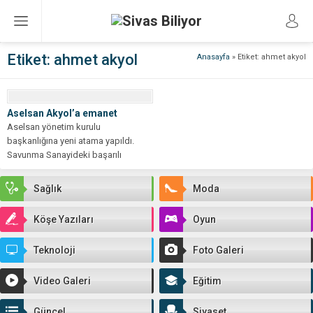
Etiket:
ahmet akyol
Anasayfa
»
Etiket: ahmet akyol
Aselsan Akyol’a emanet
Aselsan yönetim kurulu
başkanlığına yeni atama yapıldı.
Savunma Sanayideki başarılı
çalışmalarıyla bilinen Ahmet AKYOL
Aselsan...
Sağlık
Moda
Köşe Yazıları
Oyun
Teknoloji
Foto Galeri
Video Galeri
Eğitim
Güncel
Siyaset