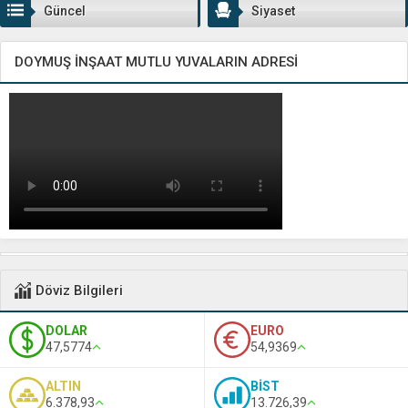
Güncel
Siyaset
DOYMUŞ İNŞAAT MUTLU YUVALARIN ADRESİ
Döviz Bilgileri
DOLAR
EURO
47,5774
54,9369
ALTIN
BİST
6.378,93
13.726,39