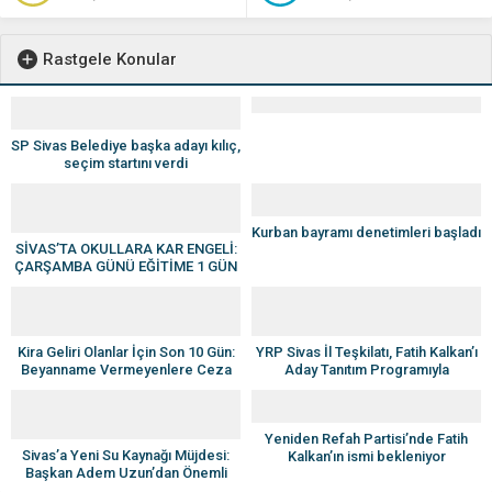
Rastgele Konular
SP Sivas Belediye başka adayı kılıç,
seçim startını verdi
Kurban bayramı denetimleri başladı
SİVAS’TA OKULLARA KAR ENGELİ:
ÇARŞAMBA GÜNÜ EĞİTİME 1 GÜN
ARA
Kira Geliri Olanlar İçin Son 10 Gün:
YRP Sivas İl Teşkilatı, Fatih Kalkan’ı
Beyanname Vermeyenlere Ceza
Aday Tanıtım Programıyla
Uygulanacak
Seçmenle Buluşturuyor
Yeniden Refah Partisi’nde Fatih
Sivas’a Yeni Su Kaynağı Müjdesi:
Kalkan’ın ismi bekleniyor
Başkan Adem Uzun’dan Önemli
Açıklamalar