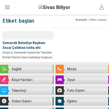
Etiket:
başlan
Anasayfa
»
Etiket: başlan
Gemerek Belediye Başkanı
Sezai Çelikten İstifa etti
Sivas’ın Gemerek ilçesinde Yeniden
Refah Partisi’nden belediye başkanı
seçilen Sezai Çelikten, partisinden
istifa ettiğini duyurdu....
Sağlık
Moda
Köşe Yazıları
Oyun
Teknoloji
Foto Galeri
Video Galeri
Eğitim