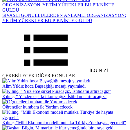
SİVASLI GÖNÜLLÜLERDEN ANLAMLI ORGANİZASYON:
YETİM YÜREKLER BU PİKNİKTE GÜLDÜ
İLGİNİZİ
ÇEKEBİLECEK DİĞER KONULAR
Alim Yıldız hoca Başsağlığı mesajı yayımladı
Kılınç, “ Yüzlerce şirket kuracağız. İstihdamı artıracağız”
Öğrenciler kumbara ile Yardım edecek
Kılınç, “Milli Ekonomi modeli mutlaka Türkiye’de hayata geçmeli”