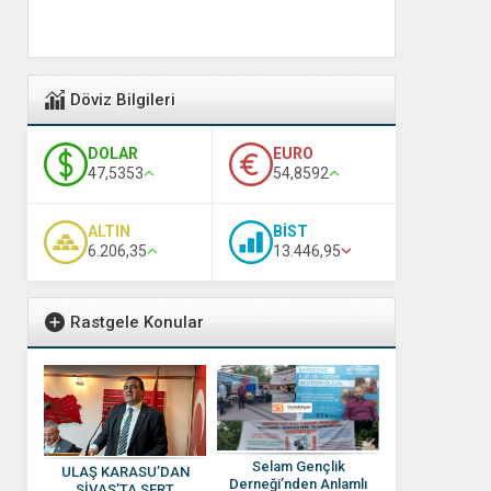
Döviz Bilgileri
DOLAR
EURO
47,5353
54,8592
ALTIN
BİST
6.206,35
13.446,95
Rastgele Konular
Selam Gençlik
ULAŞ KARASU’DAN
Derneği’nden Anlamlı
SİVAS’TA SERT