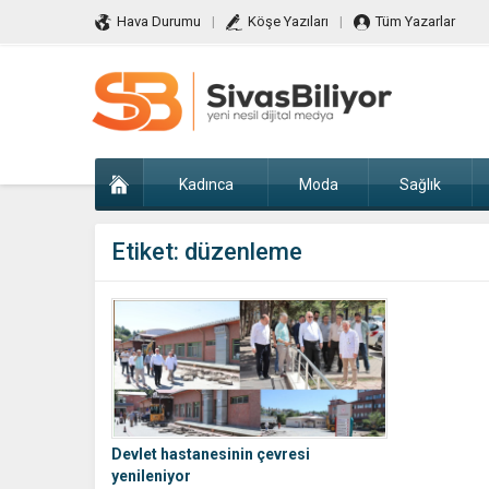
Hava Durumu
Köşe Yazıları
Tüm Yazarlar
Kadınca
Moda
Sağlık
Etiket:
düzenleme
Devlet hastanesinin çevresi
yenileniyor