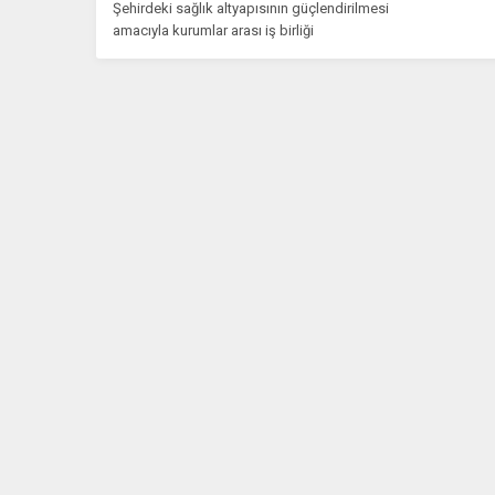
Şehirdeki sağlık altyapısının güçlendirilmesi
amacıyla kurumlar arası iş birliği
çerçevesinde çalışmalarını sürdüren Sivas
Belediyesi, bu...