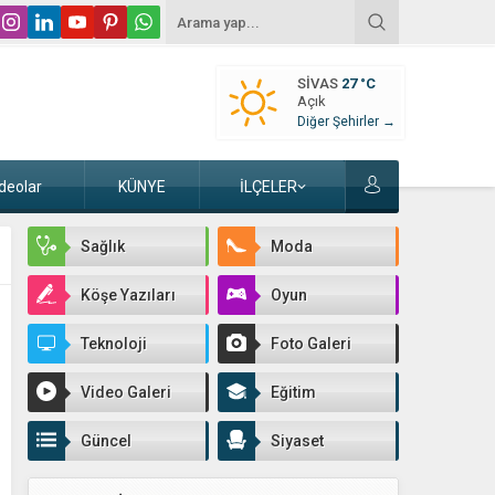
SIVAS
27 °C
Açık
Diğer Şehirler →
deolar
KÜNYE
İLÇELER
Sağlık
Moda
Köşe Yazıları
Oyun
Teknoloji
Foto Galeri
Video Galeri
Eğitim
Güncel
Siyaset