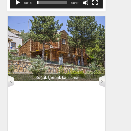
00:00
00:16
Soğuk Çermik kaplıcası