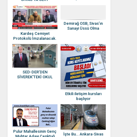
Etkinlik: Tesettürün
AÇIKLAMALAR
Önemi Vurgulandı
Demirağ OSB, Sivas’ın
Sanayi Üssü Olma
Yolunda İlerliyor
Kardeş Cemiyet
Protokolü İmzalanacak.
Sezerer, Açık görüşe
konuk oldu
SED-DER’DEN
SİVEREK’TEKİ OKUL
SALDIRISINA SERT
TEPKİ
Etkili iletişim kursları
başlıyor
Pulur Mahallesinin Genç
İşte Bu… Ankara-Sivas
Muhtar Adayı Cenktuğ