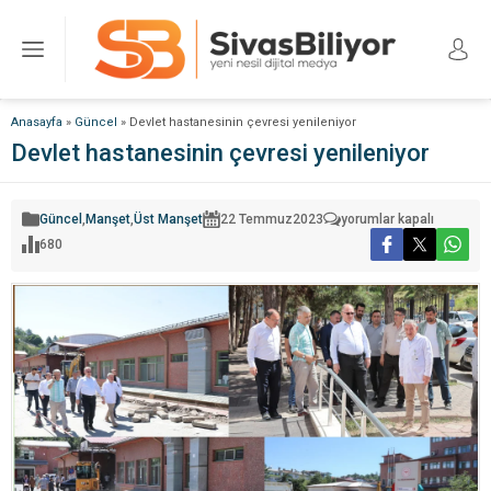
Anasayfa
»
Güncel
»
Devlet hastanesinin çevresi yenileniyor
Devlet hastanesinin çevresi yenileniyor
Devlet
Güncel
,
Manşet
,
Üst Manşet
22 Temmuz
2023
yorumlar kapalı
hastanesinin
680
çevresi
yenileniyor
için