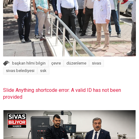
başkan hilmi bilgin
çevre
düzenleme
sivas
sivas belediyesi
ssk
Slide Anything shortcode error: A valid ID has not been
provided