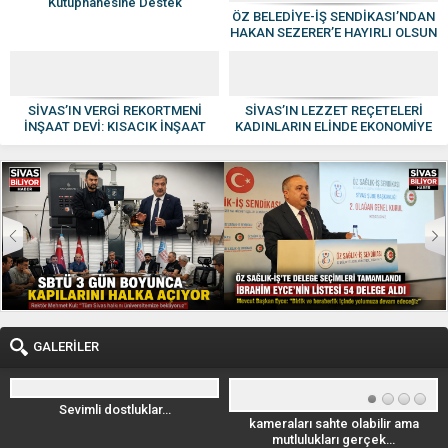
Kütüphanesine Destek
ÖZ BELEDİYE-İŞ SENDİKASI’NDAN
HAKAN SEZERER’E HAYIRLI OLSUN
ZİYARETİ
SİVAS’IN VERGİ REKORTMENİ
SİVAS’IN LEZZET REÇETELERİ
İNŞAAT DEVİ: KISACIK İNŞAAT
KADINLARIN ELİNDE EKONOMİYE
GÜVEN VE KALİTENİN ADI OLDU
KAZANDIRILIYOR
GALERİLER
Sevimli dostluklar…
kameraları sahte olabilir ama
mutlulukları gerçek…