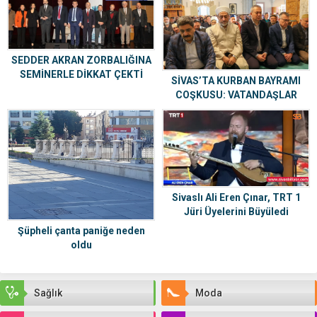
SEDDER AKRAN ZORBALIĞINA
SEMİNERLE DİKKAT ÇEKTİ
SİVAS’TA KURBAN BAYRAMI
COŞKUSU: VATANDAŞLAR
SABAHIN İLK SAATLERİNDE
CAMİLERE AKIN ETTİ
Sivaslı Ali Eren Çınar, TRT 1
Jüri Üyelerini Büyüledi
Şüpheli çanta paniğe neden
oldu
Sağlık
Moda