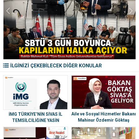
İLGİNİZİ ÇEKEBİLECEK DİĞER KONULAR
Aile ve Sosyal Hizmetler Bakanı
İMG TÜRKİYE’NİN SİVAS İL
Mahinur Özdemir Göktaş
TEMSİLCİLİĞİNE YASİN
Sivas’a Geliyor
ASLIVAR ATANDI