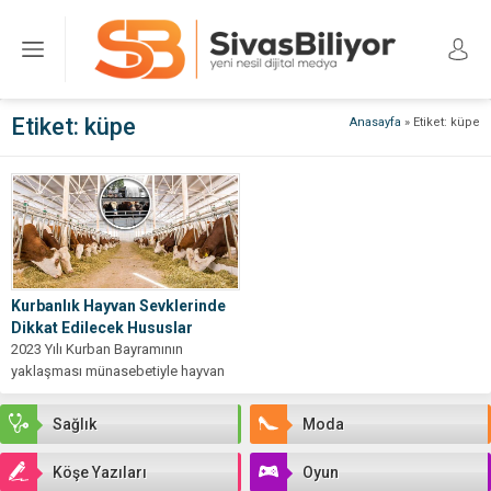
Etiket:
küpe
Anasayfa
»
Etiket: küpe
Kurbanlık Hayvan Sevklerinde
Dikkat Edilecek Hususlar
2023 Yılı Kurban Bayramının
yaklaşması münasebetiyle hayvan
hareketleri her geçen gün
yoğunlaşıyor. Bulaşıcı hayvan
Sağlık
Moda
hastalıklarının...
Köşe Yazıları
Oyun