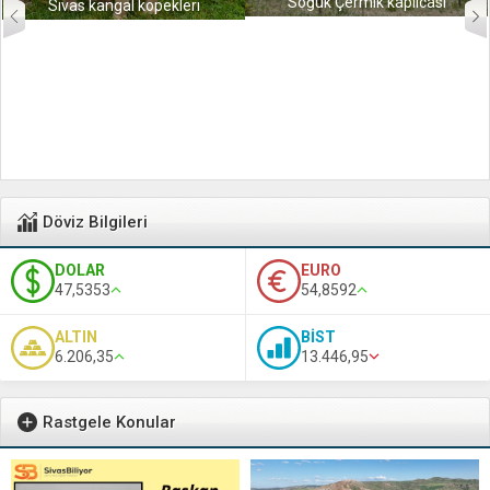
Soğuk Çermik kaplıcası
Sivas kangal köpekleri
Döviz Bilgileri
DOLAR
EURO
47,5353
54,8592
ALTIN
BİST
6.206,35
13.446,95
Rastgele Konular