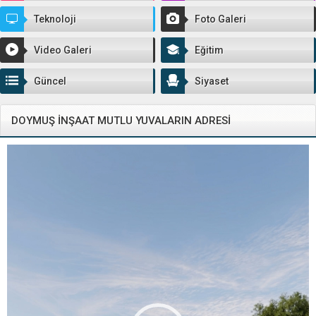
Teknoloji
Foto Galeri
Video Galeri
Eğitim
Güncel
Siyaset
DOYMUŞ İNŞAAT MUTLU YUVALARIN ADRESİ
Video
oynatıcı