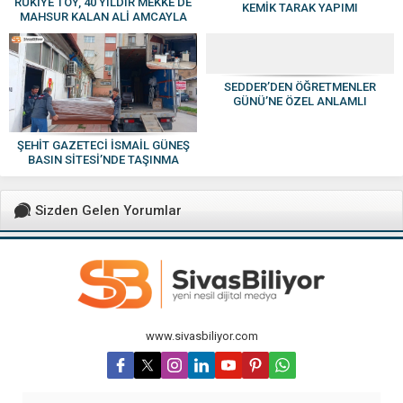
RUKİYE TOY, 40 YILDIR MEKKE’DE
KEMİK TARAK YAPIMI
MAHSUR KALAN ALİ AMCAYLA
GÖRÜŞTÜ: “HASRET YAKINDA
SONA ERECEK”
SEDDER’DEN ÖĞRETMENLER
GÜNÜ’NE ÖZEL ANLAMLI
BULUŞMA
ŞEHİT GAZETECİ İSMAİL GÜNEŞ
BASIN SİTESİ’NDE TAŞINMA
HAREKETLİLİĞİ
Sizden Gelen Yorumlar
www.sivasbiliyor.com