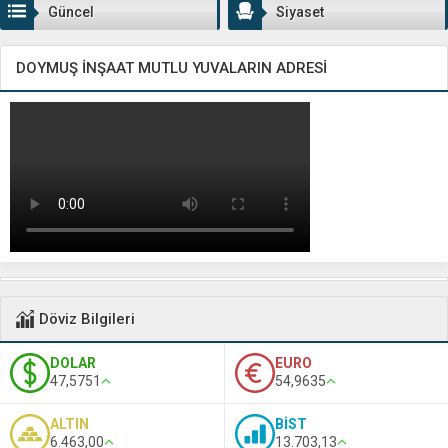
Güncel
Siyaset
DOYMUŞ İNŞAAT MUTLU YUVALARIN ADRESİ
Döviz Bilgileri
DOLAR
EURO
47,5751
54,9635
ALTIN
BİST
6.463,00
13.703,13