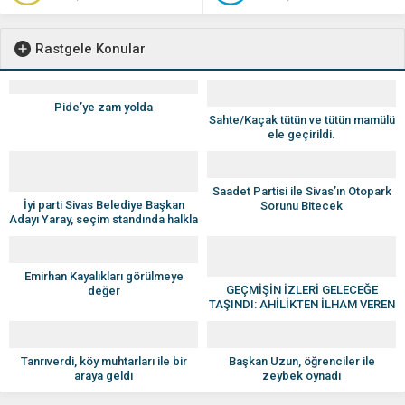
Rastgele Konular
Pide’ye zam yolda
Sahte/Kaçak tütün ve tütün mamülü
ele geçirildi.
Saadet Partisi ile Sivas’ın Otopark
İyi parti Sivas Belediye Başkan
Sorunu Bitecek
Adayı Yaray, seçim standında halkla
buluştu
Emirhan Kayalıkları görülmeye
GEÇMİŞİN İZLERİ GELECEĞE
değer
TAŞINDI: AHİLİKTEN İLHAM VEREN
BULUŞMA
Tanrıverdi, köy muhtarları ile bir
Başkan Uzun, öğrenciler ile
araya geldi
zeybek oynadı