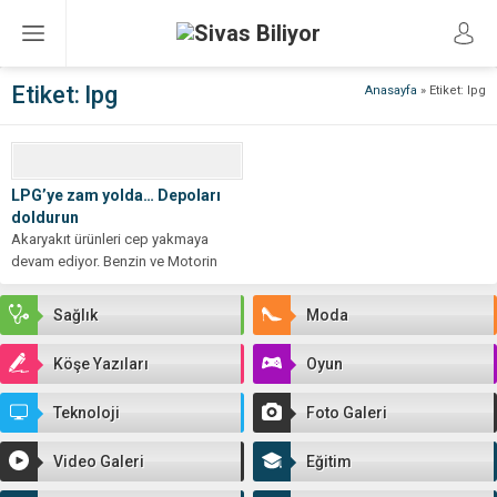
Etiket:
lpg
Anasayfa
»
Etiket: lpg
LPG’ye zam yolda… Depoları
doldurun
Akaryakıt ürünleri cep yakmaya
devam ediyor. Benzin ve Motorin
fiyatlarının 40 tl yaklaşması LPG’yi
de...
Sağlık
Moda
Köşe Yazıları
Oyun
Teknoloji
Foto Galeri
Video Galeri
Eğitim