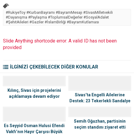
#RukiyeToy #KurbanBayramı #BayramMesajı #SivasMilletvekili
#Dayanışma #Paylaşma #ToplumsalDeğerler #SosyalAdalet
#ŞehitAileleri #Gaziler #İslamBirliği #BayramKutlaması
Slide Anything shortcode error: A valid ID has not been
provided
İLGİNİZİ ÇEKEBİLECEK DİĞER KONULAR
Kılınç, Sivas için projelerini
Sivas’ta Engelli Ailelerine
açıklamaya devam ediyor
Destek: 23 Tekerlekli Sandalye
İhtiyaç Sahiplerine Ulaştırıldı
Semih Oğuzhan, partisinin
Es Seyyid Osman Hulusi Efendi
seçim standını ziyaret etti
Vakfı’nın Hayır Çarşısı Büyük