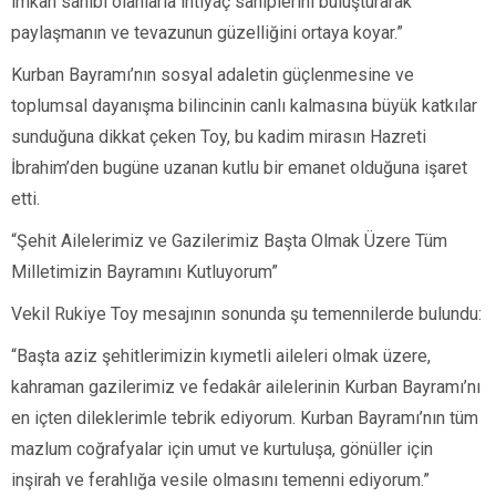
imkân sahibi olanlarla ihtiyaç sahiplerini buluşturarak
paylaşmanın ve tevazunun güzelliğini ortaya koyar.”
Kurban Bayramı’nın sosyal adaletin güçlenmesine ve
toplumsal dayanışma bilincinin canlı kalmasına büyük katkılar
sunduğuna dikkat çeken Toy, bu kadim mirasın Hazreti
İbrahim’den bugüne uzanan kutlu bir emanet olduğuna işaret
etti.
“Şehit Ailelerimiz ve Gazilerimiz Başta Olmak Üzere Tüm
Milletimizin Bayramını Kutluyorum”
Vekil Rukiye Toy mesajının sonunda şu temennilerde bulundu:
“Başta aziz şehitlerimizin kıymetli aileleri olmak üzere,
kahraman gazilerimiz ve fedakâr ailelerinin Kurban Bayramı’nı
en içten dileklerimle tebrik ediyorum. Kurban Bayramı’nın tüm
mazlum coğrafyalar için umut ve kurtuluşa, gönüller için
inşirah ve ferahlığa vesile olmasını temenni ediyorum.”