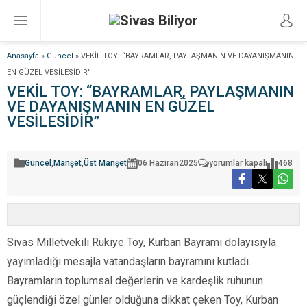
Anasayfa
»
Güncel
»
VEKİL TOY: “BAYRAMLAR, PAYLAŞMANIN VE DAYANIŞMANIN
EN GÜZEL VESİLESİDİR”
VEKİL TOY: “BAYRAMLAR, PAYLAŞMANIN
VE DAYANIŞMANIN EN GÜZEL
VESİLESİDİR”
VEKİL
Güncel
,
Manşet
,
Üst Manşet
06 Haziran
2025
yorumlar kapalı
468
TOY:
“BAYRAMLAR,
PAYLAŞMANIN
VE
DAYANIŞMANIN
EN
GÜZEL
VESİLESİDİR”
Sivas Milletvekili Rukiye Toy, Kurban Bayramı dolayısıyla
için
yayımladığı mesajla vatandaşların bayramını kutladı.
Bayramların toplumsal değerlerin ve kardeşlik ruhunun
güçlendiği özel günler olduğuna dikkat çeken Toy, Kurban