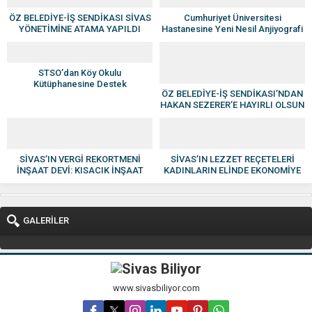
ÖZ BELEDİYE-İŞ SENDİKASI SİVAS
Cumhuriyet Üniversitesi
YÖNETİMİNE ATAMA YAPILDI
Hastanesine Yeni Nesil Anjiyografi
Cihazı
STSO’dan Köy Okulu
Kütüphanesine Destek
ÖZ BELEDİYE-İŞ SENDİKASI’NDAN
HAKAN SEZERER’E HAYIRLI OLSUN
ZİYARETİ
SİVAS’IN VERGİ REKORTMENİ
SİVAS’IN LEZZET REÇETELERİ
İNŞAAT DEVİ: KISACIK İNŞAAT
KADINLARIN ELİNDE EKONOMİYE
GÜVEN VE KALİTENİN ADI OLDU
KAZANDIRILIYOR
GALERİLER
www.sivasbiliyor.com