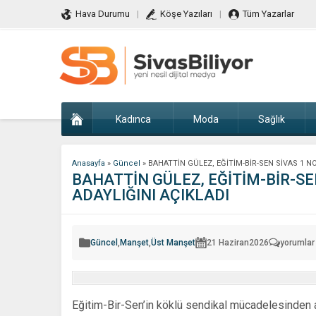
Hava Durumu
Köşe Yazıları
Tüm Yazarlar
Kadınca
Moda
Sağlık
Anasayfa
»
Güncel
»
BAHATTİN GÜLEZ, EĞİTİM-BİR-SEN SİVAS 1 N
BAHATTİN GÜLEZ, EĞİTİM-BİR-SE
ADAYLIĞINI AÇIKLADI
BAHATTİ
Güncel
,
Manşet
,
Üst Manşet
21 Haziran
2026
yorumlar 
GÜLEZ,
EĞİTİM-
BİR-
SEN
SİVAS
1
Eğitim-Bir-Sen’in köklü sendikal mücadelesinden al
NO’LU