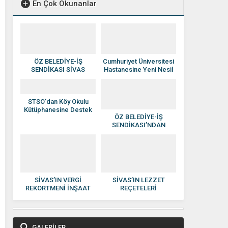
En Çok Okunanlar
ÖZ BELEDİYE-İŞ
Cumhuriyet Üniversitesi
SENDİKASI SİVAS
Hastanesine Yeni Nesil
YÖNETİMİNE ATAMA
Anjiyografi Cihazı
YAPILDI
STSO’dan Köy Okulu
Kütüphanesine Destek
ÖZ BELEDİYE-İŞ
SENDİKASI’NDAN
HAKAN SEZERER’E
HAYIRLI OLSUN
ZİYARETİ
SİVAS’IN VERGİ
SİVAS’IN LEZZET
REKORTMENİ İNŞAAT
REÇETELERİ
DEVİ: KISACIK İNŞAAT
KADINLARIN ELİNDE
GÜVEN VE KALİTENİN
EKONOMİYE
ADI OLDU
KAZANDIRILIYOR
GALERİLER