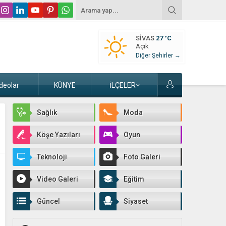
SIVAS
27 °C
Açık
Diğer Şehirler →
deolar
KÜNYE
İLÇELER
Sağlık
Moda
Köşe Yazıları
Oyun
Teknoloji
Foto Galeri
Video Galeri
Eğitim
Güncel
Siyaset