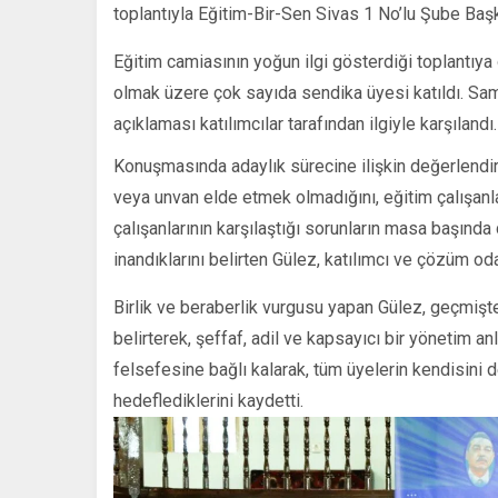
ŞUBE
toplantıyla Eğitim-Bir-Sen Sivas 1 No’lu Şube Başk
BAŞKANL
ADAYLIĞI
AÇIKLAD
Eğitim camiasının yoğun ilgi gösterdiği toplantıya
için
olmak üzere çok sayıda sendika üyesi katıldı. Sa
açıklaması katılımcılar tarafından ilgiyle karşılandı
Konuşmasında adaylık sürecine ilişkin değerlendi
veya unvan elde etmek olmadığını, eğitim çalışanl
çalışanlarının karşılaştığı sorunların masa başında
inandıklarını belirten Gülez, katılımcı ve çözüm od
Birlik ve beraberlik vurgusu yapan Gülez, geçmişt
belirterek, şeffaf, adil ve kapsayıcı bir yönetim an
felsefesine bağlı kalarak, tüm üyelerin kendisini d
hedeflediklerini kaydetti.