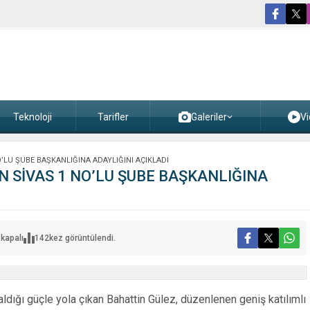
Teknoloji
Tarifler
Galeriler
Vi
O’LU ŞUBE BAŞKANLIĞINA ADAYLIĞINI AÇIKLADI
N SİVAS 1 NO’LU ŞUBE BAŞKANLIĞINA
N
kapalı
142
kez görüntülendi.
dığı güçle yola çıkan Bahattin Gülez, düzenlenen geniş katılımlı