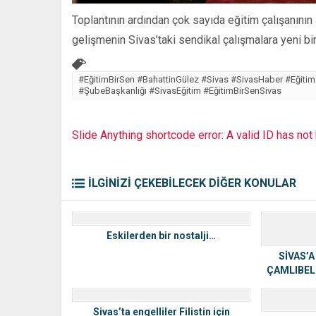
Toplantının ardından çok sayıda eğitim çalışanının
gelişmenin Sivas’taki sendikal çalışmalara yeni bi
#EğitimBirSen #BahattinGülez #Sivas #SivasHaber #Eğit
#ŞubeBaşkanlığı #SivasEğitim #EğitimBirSenSivas
Slide Anything shortcode error: A valid ID has no
İLGİNİZİ ÇEKEBİLECEK DİĞER KONULAR
Eskilerden bir nostalji…
SİVAS’A
ÇAMLIBEL
Sivas’ta engelliler Filistin için