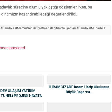
 adaylık sürecine olumlu yaklaştığı gözlemlenirken, bu
r dinamizm kazandırabileceği değerlendirildi.
im #Sendika #MemurSen #Öğretmen #EğitimÇalışanları #SendikalMücadele
t been provided
İHRAMCIZADE İmam Hatip Okulunun
 DEV ULAŞIM YATIRIMI:
Büyük Başarısı…
 TÜNELİ PROJESİ HAYATA
GEÇİYOR