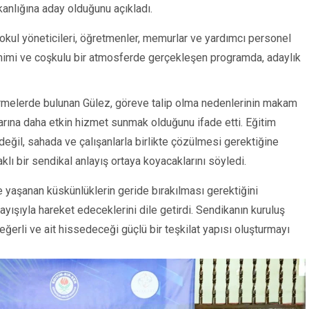
anlığına aday olduğunu açıkladı.
IĞINA
NI
I
 okul yöneticileri, öğretmenler, memurlar ve yardımcı personel
mimi ve coşkulu bir atmosferde gerçekleşen programda, adaylık
.
rmelerde bulunan Gülez, göreve talip olma nedenlerinin makam
arına daha etkin hizmet sunmak olduğunu ifade etti. Eğitim
 değil, sahada ve çalışanlarla birlikte çözülmesi gerektiğine
aklı bir sendikal anlayış ortaya koyacaklarını söyledi.
e yaşanan küskünlüklerin geride bırakılması gerektiğini
layışıyla hareket edeceklerini dile getirdi. Sendikanın kuruluş
eğerli ve ait hissedeceği güçlü bir teşkilat yapısı oluşturmayı