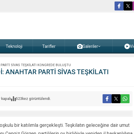
Teknoloji
Tarifler
Galeriler
Vi
PARTİ SİVAS TEŞKİLATI KONGREDE BULUŞTU
: ANAHTAR PARTİ SİVAS TEŞKİLATI
 kapalı
523
kez görüntülendi.
İ:
R
coşkulu bir katılımla gerçekleşti. Teşkilatın geleceğine dair umut
I
DE
ı Cengiz Görgen, partililerin oy birliğiyle yeniden il başkanlığına