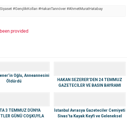
#Siyaset #GençlikKolları #HakanTanrıöver #AhmetMuratHatabay
t been provided
Şener’in Oğlu, Anneannesini
HAKAN SEZERER’DEN 24 TEMMUZ
Öldürdü
GAZETECİLER VE BASIN BAYRAMI
MESAJI
’TA 3 TEMMUZ DÜNYA
İstanbul Avrasya Gazeteciler Cemiyeti
STLER GÜNÜ COŞKUYLA
Sivas’ta Kayak Keyfi ve Geleneksel
KUTLANACAK
Tatlarla Unutulmaz Bir Hafta Sonu