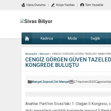
Hava Durumu
Köşe Yazıları
Tüm Yazarlar
Kadınca
Moda
Sağlık
Anasayfa
»
Manşet
»
CENGİZ GÖRGEN GÜVEN TAZELEDİ: ANAHTAR 
CENGİZ GÖRGEN GÜVEN TAZELEDİ
KONGREDE BULUŞTU
CENGİZ
Manşet
,
Siyaset
,
Üst Manşet
27 Haziran
2025
yorumlar
GÖRGEN
GÜVEN
TAZELED
ANAHTA
PARTİ
SİVAS
Anahtar Parti’nin Sivas’taki 1. Olağan İl Kongresi, 
TEŞKİLAT
KONGRE
dolu mesajların verildiği kongrede mevcut İl Başkan