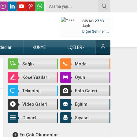
SIVAS
27 °C
Açık
Diğer Şehirler →
deolar
KÜNYE
İLÇELER
Sağlık
Moda
Köşe Yazıları
Oyun
Teknoloji
Foto Galeri
Video Galeri
Eğitim
Güncel
Siyaset
En Çok Okunanlar