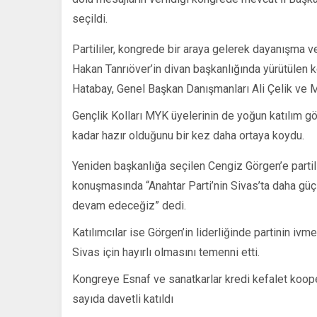
BULUŞT
için
seçildi.
Partililer, kongrede bir araya gelerek dayanışma v
Hakan Tanrıöver’in divan başkanlığında yürütülen
Hatabay, Genel Başkan Danışmanları Ali Çelik ve Mu
Gençlik Kolları MYK üyelerinin de yoğun katılım gö
kadar hazır olduğunu bir kez daha ortaya koydu.
Yeniden başkanlığa seçilen Cengiz Görgen’e partilil
konuşmasında “Anahtar Parti’nin Sivas’ta daha güç
devam edeceğiz” dedi.
Katılımcılar ise Görgen’in liderliğinde partinin iv
Sivas için hayırlı olmasını temenni etti.
Kongreye Esnaf ve sanatkarlar kredi kefalet koope
sayıda davetli katıldı