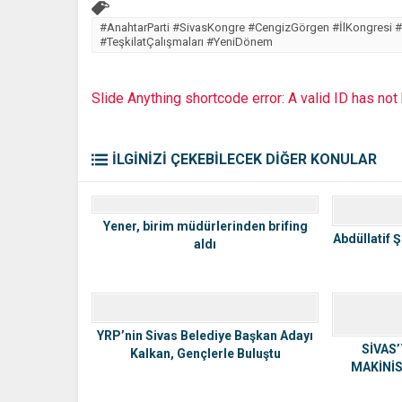
#AnahtarParti #SivasKongre #CengizGörgen #İlKongresi 
#TeşkilatÇalışmaları #YeniDönem
Slide Anything shortcode error: A valid ID has no
İLGİNİZİ ÇEKEBİLECEK DİĞER KONULAR
Yener, birim müdürlerinden brifing
Abdüllatif 
aldı
YRP’nin Sivas Belediye Başkan Adayı
SİVAS
Kalkan, Gençlerle Buluştu
MAKİNİ