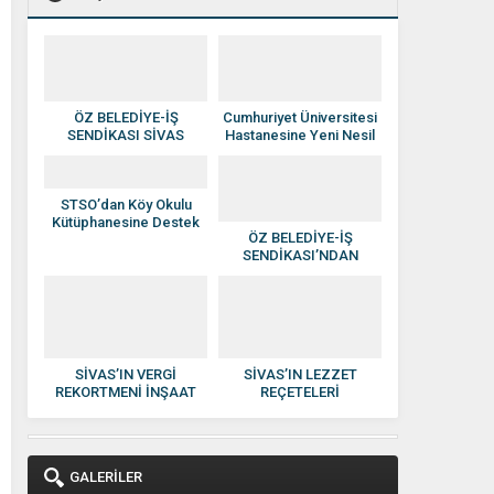
ÖZ BELEDİYE-İŞ
Cumhuriyet Üniversitesi
SENDİKASI SİVAS
Hastanesine Yeni Nesil
YÖNETİMİNE ATAMA
Anjiyografi Cihazı
YAPILDI
STSO’dan Köy Okulu
Kütüphanesine Destek
ÖZ BELEDİYE-İŞ
SENDİKASI’NDAN
HAKAN SEZERER’E
HAYIRLI OLSUN
ZİYARETİ
SİVAS’IN VERGİ
SİVAS’IN LEZZET
REKORTMENİ İNŞAAT
REÇETELERİ
DEVİ: KISACIK İNŞAAT
KADINLARIN ELİNDE
GÜVEN VE KALİTENİN
EKONOMİYE
ADI OLDU
KAZANDIRILIYOR
GALERİLER