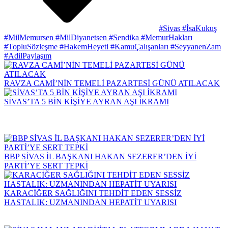
#Sivas #İsaKukuş
#MilMemursen #MilDiyanetsen #Sendika #MemurHakları
#TopluSözleşme #HakemHeyeti #KamuÇalışanları #SeyyanenZam
#AdilPaylaşım
RAVZA CAMİ’NİN TEMELİ PAZARTESİ GÜNÜ ATILACAK
SİVAS’TA 5 BİN KİŞİYE AYRAN AŞI İKRAMI
BBP SİVAS İL BAŞKANI HAKAN SEZERER’DEN İYİ
PARTİ’YE SERT TEPKİ
KARACİĞER SAĞLIĞINI TEHDİT EDEN SESSİZ
HASTALIK: UZMANINDAN HEPATİT UYARISI