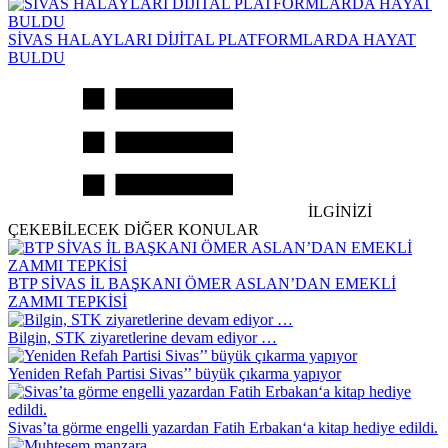
SİVAS HALAYLARI DİJİTAL PLATFORMLARDA HAYAT
BULDU
İLGİNİZİ
ÇEKEBİLECEK DİĞER KONULAR
BTP SİVAS İL BAŞKANI ÖMER ASLAN’DAN EMEKLİ
ZAMMI TEPKİSİ
Bilgin, STK ziyaretlerine devam ediyor …
Yeniden Refah Partisi Sivas’’ büyük çıkarma yapıyor
Sivas’ta görme engelli yazardan Fatih Erbakan‘a kitap hediye edildi.