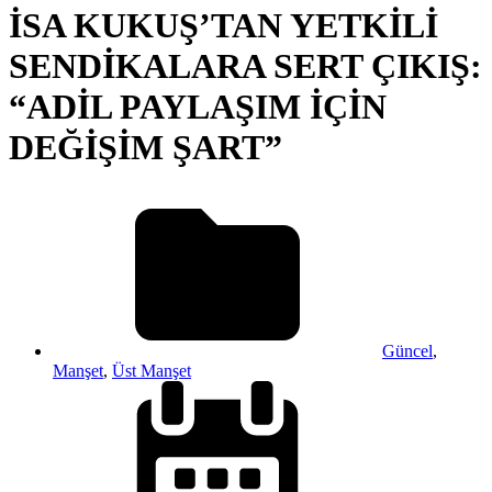
İSA KUKUŞ’TAN YETKİLİ
SENDİKALARA SERT ÇIKIŞ:
“ADİL PAYLAŞIM İÇİN
DEĞİŞİM ŞART”
Güncel
,
Manşet
,
Üst Manşet