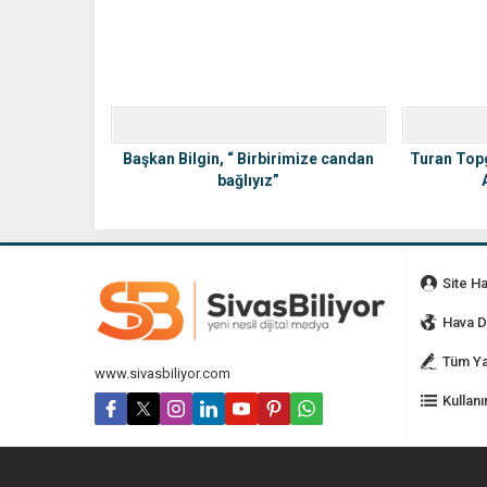
Başkan Bilgin, “ Birbirimize candan
Turan Topg
bağlıyız”
Site H
Hava 
Tüm Ya
www.sivasbiliyor.com
Kullanı