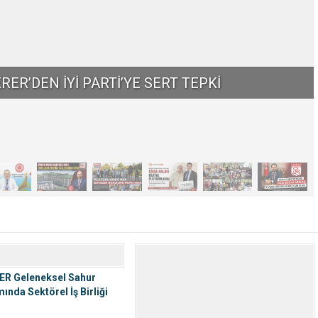
N SESSİZ HASTALIK: UZMANINDAN HEPATİT
R Geleneksel Sahur
nda Sektörel İş Birliği
Vurgulandı