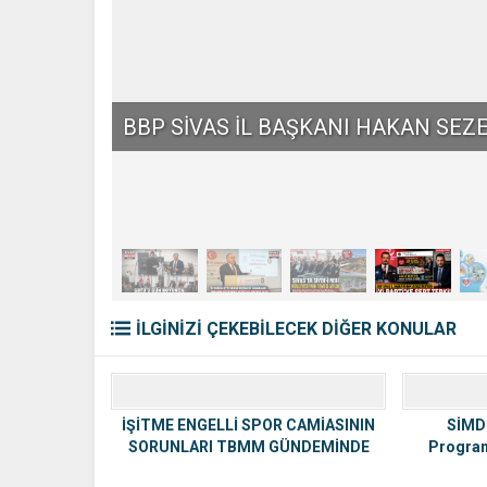
KARACİĞER SAĞLIĞINI TEHDİT EDE
UYARISI
İLGİNİZİ ÇEKEBİLECEK DİĞER KONULAR
İŞİTME ENGELLİ SPOR CAMİASININ
SİMDE
SORUNLARI TBMM GÜNDEMİNDE
Programı