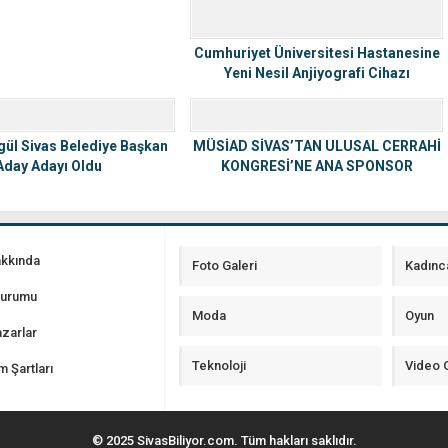
Cumhuriyet Üniversitesi Hastanesine
Yeni Nesil Anjiyografi Cihazı
ül Sivas Belediye Başkan
MÜSİAD SİVAS’TAN ULUSAL CERRAHİ
Aday Adayı Oldu
KONGRESİ’NE ANA SPONSOR
DESTEĞİ
akkında
Foto Galeri
Kadınc
Durumu
Moda
Oyun
zarlar
Teknoloji
Video G
m Şartları
© 2025 SivasBiliyor.com. Tüm hakları saklıdır.