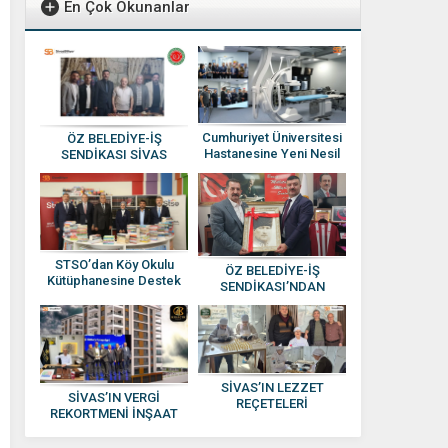
En Çok Okunanlar
Cumhuriyet Üniversitesi
ÖZ BELEDİYE-İŞ
Hastanesine Yeni Nesil
SENDİKASI SİVAS
Anjiyografi Cihazı
YÖNETİMİNE ATAMA
YAPILDI
STSO’dan Köy Okulu
ÖZ BELEDİYE-İŞ
Kütüphanesine Destek
SENDİKASI’NDAN
HAKAN SEZERER’E
HAYIRLI OLSUN
ZİYARETİ
SİVAS’IN LEZZET
SİVAS’IN VERGİ
REÇETELERİ
REKORTMENİ İNŞAAT
KADINLARIN ELİNDE
DEVİ: KISACIK İNŞAAT
EKONOMİYE
GÜVEN VE KALİTENİN