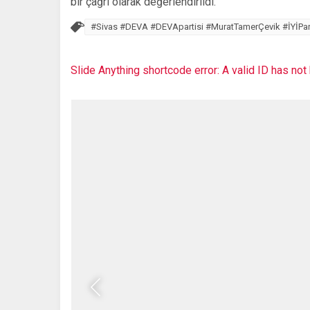
bir çağrı olarak değerlendirildi.
#Sivas #DEVA #DEVApartisi #MuratTamerÇevik #İYİPar
Slide Anything shortcode error: A valid ID has no