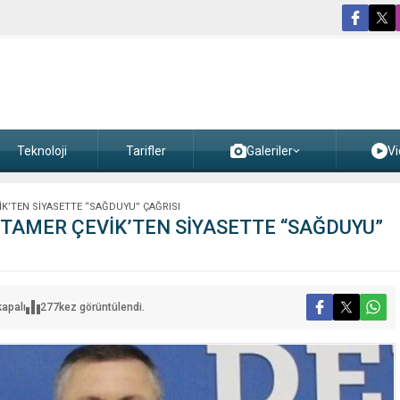
Teknoloji
Tarifler
Galeriler
Vi
İK’TEN SİYASETTE “SAĞDUYU” ÇAĞRISI
 TAMER ÇEVİK’TEN SİYASETTE “SAĞDUYU”
kapalı
277
kez görüntülendi.
N
E