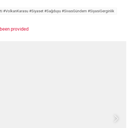
ti #VolkanKarasu #Siyaset #Sağduyu #SivasGündem #SiyasiGerginlik
t been provided