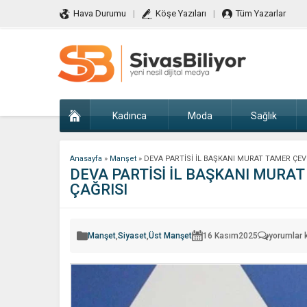
Hava Durumu
Köşe Yazıları
Tüm Yazarlar
Kadınca
Moda
Sağlık
Anasayfa
»
Manşet
»
DEVA PARTİSİ İL BAŞKANI MURAT TAMER ÇEV
DEVA PARTİSİ İL BAŞKANI MURAT
ÇAĞRISI
DEVA
Manşet
,
Siyaset
,
Üst Manşet
16 Kasım
2025
yorumlar 
PARTİSİ
İL
BAŞKANI
MURAT
TAMER
ÇEVİK’TE
SİYASETT