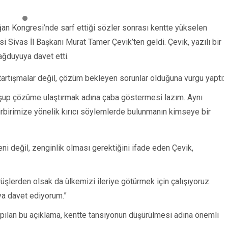
ağan Kongresi’nde sarf ettiği sözler sonrası kentte yükselen
si Sivas İl Başkanı Murat Tamer Çevik’ten geldi. Çevik, yazılı bir
ağduyuya davet etti.
artışmalar değil, çözüm bekleyen sorunlar olduğuna vurgu yaptı:
nuşup çözüme ulaştırmak adına çaba göstermesi lazım. Aynı
 birbirimize yönelik kırıcı söylemlerde bulunmanın kimseye bir
ni değil, zenginlik olması gerektiğini ifade eden Çevik,
rüşlerden olsak da ülkemizi ileriye götürmek için çalışıyoruz.
ya davet ediyorum.”
yapılan bu açıklama, kentte tansiyonun düşürülmesi adına önemli