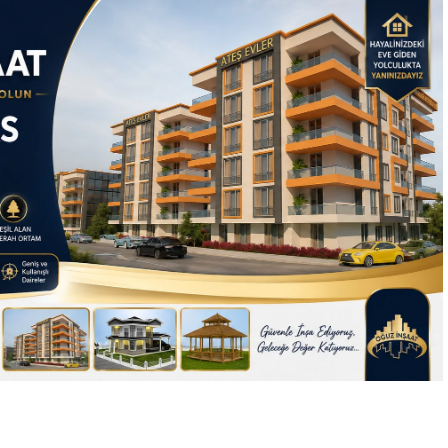
Geyik Leoparl
kameraları sahte olabilir
savaşıyor. videoyu 
ama mutlulukları
gerçek…
Sevimli dostluklar…