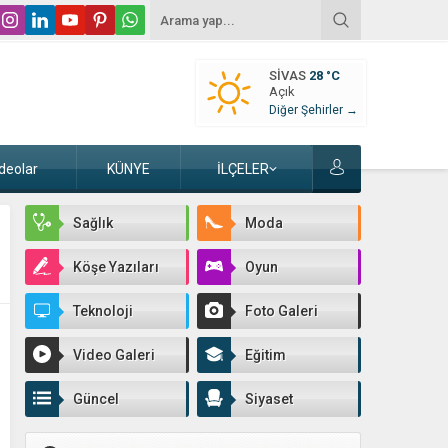
SIVAS
28 °C
Açık
Diğer Şehirler →
deolar
KÜNYE
İLÇELER
Sağlık
Moda
Köşe Yazıları
Oyun
Teknoloji
Foto Galeri
Video Galeri
Eğitim
Güncel
Siyaset