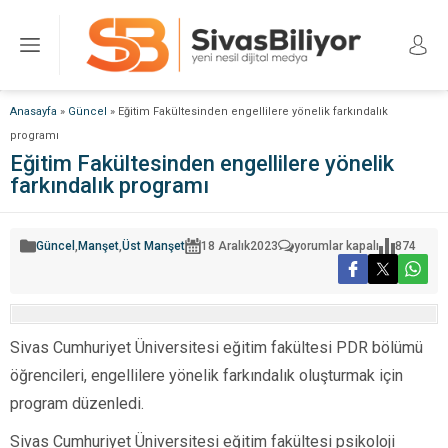
Anasayfa
»
Güncel
»
Eğitim Fakültesinden engellilere yönelik farkındalık
programı
Eğitim Fakültesinden engellilere yönelik
farkındalık programı
Eğitim
Güncel
,
Manşet
,
Üst Manşet
18 Aralık
2023
yorumlar kapalı
874
Fakültesinden
engellilere
yönelik
farkındalık
programı
için
Sivas Cumhuriyet Üniversitesi eğitim fakültesi PDR bölümü
öğrencileri, engellilere yönelik farkındalık oluşturmak için
program düzenledi.
Sivas Cumhuriyet Üniversitesi eğitim fakültesi psikoloji