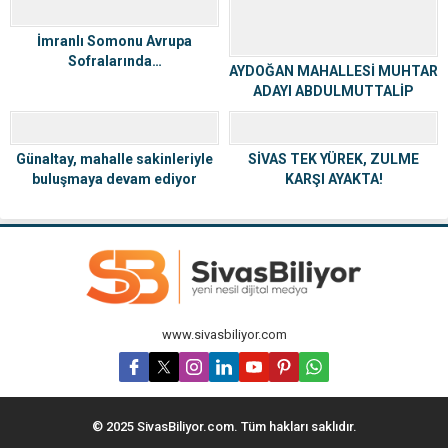
İmranlı Somonu Avrupa
Sofralarında…
AYDOĞAN MAHALLESİ MUHTAR
ADAYI ABDULMUTTALİP
AYIK’TAN ANLAMLI MEVLİT
PROGRAMI
Günaltay, mahalle sakinleriyle
SİVAS TEK YÜREK, ZULME
buluşmaya devam ediyor
KARŞI AYAKTA!
www.sivasbiliyor.com
© 2025 SivasBiliyor.com. Tüm hakları saklıdır.