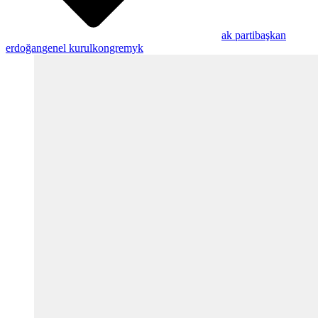
ak parti
başkan
erdoğan
genel kurul
kongre
myk