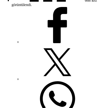
668
kez
görüntülendi.