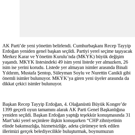
AK Parti’de yeni yönetim belirlendi. Cumhurbaşkanı Recep Tayyip
Erdoğan yeniden genel başkan seçildi. Partiyi yerel seçime taşıyacak
Merkez Karar ve Yönetim Kurulu’nda (MKYK) büyük değişim
yaşandı. MKYK listesindeki 49 isim yeni listede yer almazken, 26
isim ise yerini korudu. Listede yer almayan isimler arasında Binali
Yıldırım, Mustafa Şentop, Süleyman Soylu ve Nurettin Canikli gibi
önemli isimler bulunuyor. MKYK’ya giren yeni üyeler arasında da
dikkat çekici isimler bulunuyor.
Başkan Recep Tayyip Erdoğan, 4. Olağanüstü Büyük Kongre’de
1399 geçerli oyun tamamını alarak AK Parti Genel Başkanlığına
yeniden seçildi. Başkan Erdoğan yaptığı teşekkür konuşmasında 31
Mart’taki yerel seçimlere ilişkin konuşurken “CHP zihniyetinin
elinde bakımsızlığa, hizmetsizliğe, adeta çürümeye terk edilen
illerimizi gerçek belediyecilikle buluşturmak, boynumuzun