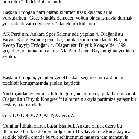
borcudur.” ifadelerini kullandı.
Başkan Erdoğan parti olarak kibirden uzak kalacaklarını
vurgularken “Gece gündüz demeden yoğun bir çalışmayla durmak
yok yola devam diyeceğiz.” ifadelerini kullandı.
AK Parti’nin, Ankara Spor Salonu’nda yapılan 4. Olağanüstü
Büyük Kongresi’nde genel başkanlık seçimi sonuçlandı. Başkan
Recep Tayyip Erdoğan, 4. Olağanüstü Büyük Kongre’de 1399
geçerli oyun tamamını alarak AK Parti Genel Başkanlığına yeniden
seçildi.
Başkan Erdoğan, yeniden genel başkan seçilmesinin ardından
teşekkür konuşmasında şunları kaydetti;
Yurt dışından gelen misafirlerle görüşmelerimizi yaptık. Partimizin 4.
Olağanüstü Büyük Kongresi’ni alnımızın akıyla partimize yaraşır bir
coşkuyla tamamladık.
GECE GÜNDÜZ ÇALIŞACAĞIZ
Cumhur İttifakı olarak başta İstanbul, Ankara olmak üzere bu
illerimizle birlikte deprem bölgesinin 11 vilayetini de kucaklayacak
şekilde büyük oranda büyük şehirlerimizi masaya tam manasıyla