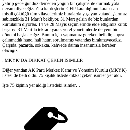
yatırıp gece gündüz demeden yoğun bir çalışma ile durmak yola
devam diyeceğiz. Zira kardeşlerim CHP karanlığının karabasan
misali çöktüğü tüm vilayetlerimiz buralarda yaşayan vatandaşlarımız
sabırsızlıkla 31 Mart’ı bekliyor. 31 Mart gelsin de biz bunlardan
kurtulalım diyorlar. 14 ve 28 Mayıs seçimlerinde elde ettiğimiz kritik
başarıyı 31 Mart’ta tekrarlayarak yerel yönetimlerde de yeni bir
dönemi başlatacağız. Bunun için yapmamız gereken bellidir, kapısı
çalınmadık hane, hali hatırı sorulmamış vatandaş bırakmayacağız.
Çarşıda, pazarda, sokakta, kahvede daima insanımızla beraber
olacağız.
. MKYK’DA DİKKAT ÇEKEN İSİMLER
Diğer yandan AK Parti Merkez Karar ve Yönetim Kurulu (MKYK)
listesi de belli oldu. 75 kişilik listede dikkat çeken isimler yer aldı.
İşte 75 kişinin yer aldığı listedeki isimler…