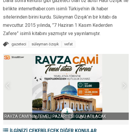
Daha sonra kendisi gibi gazeteci olan öz abisi Hadi Özışık ile
birlikte internethaber.com isimli Türkiye’nin ilk haber
sitelerinden birini kurdu. Süleyman Özışık’ın bir kitabı da
mevcuttur. 2015 yılında, ”7 Haziran 1 Kasım Kederden
Zafere” isimli kitabını yazmıştır ve yayınlamıştır.
gazeteci
süleyman özışık
vefat
CAMİ’NİN TEMELİ PAZARTESİ GÜNÜ ATILACAK
SİVAS’TA 5
İLGİNİZİ ÇEKEBİLECEK DİĞER KONULAR