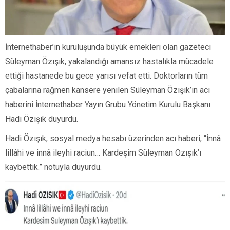
İnternethaber’in kuruluşunda büyük emekleri olan gazeteci
Süleyman Özışık, yakalandığı amansız hastalıkla mücadele
ettiği hastanede bu gece yarısı vefat etti. Doktorların tüm
çabalarına rağmen kansere yenilen Süleyman Özışık’ın acı
haberini İnternethaber Yayın Grubu Yönetim Kurulu Başkanı
Hadi Özışık duyurdu.
Hadi Özışık, sosyal medya hesabı üzerinden acı haberi, “İnnâ
lillâhi ve innâ ileyhi raciun… Kardeşim Süleyman Özışık’ı
kaybettik.” notuyla duyurdu.