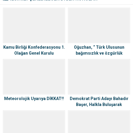
Kamu Birliği Konfederasyonu 1.
Oğuzhan, “ Türk Ulusunun
Olağan Genel Kurulu
bağımsızlık ve özgürlük
Gerçekleştirildi.
mücadelesidir”
Meteorolojik Uyarıya DİKKAT‼️
Demokrat Parti Adayı Bahadır
Başer, Halkla Buluşarak
Projelerini Tanıttı