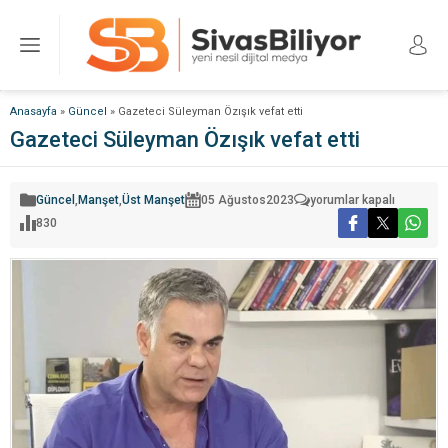
Anasayfa
»
Güncel
»
Gazeteci Süleyman Özışık vefat etti
Gazeteci Süleyman Özışık vefat etti
Gazeteci
Güncel
,
Manşet
,
Üst Manşet
05 Ağustos
2023
yorumlar kapalı
Süleyman
830
Özışık
vefat
etti
için