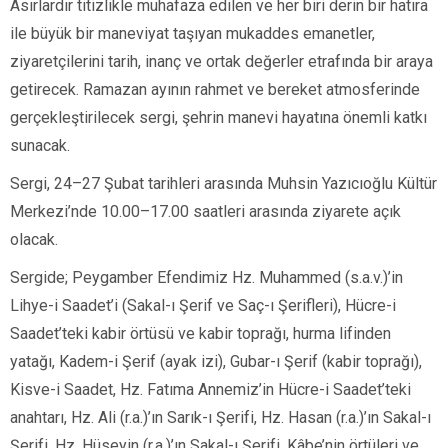
Asırlardır titizlikle muhafaza edilen ve her biri derin bir hatıra
ile büyük bir maneviyat taşıyan mukaddes emanetler,
ziyaretçilerini tarih, inanç ve ortak değerler etrafında bir araya
getirecek. Ramazan ayının rahmet ve bereket atmosferinde
gerçekleştirilecek sergi, şehrin manevi hayatına önemli katkı
sunacak.
Sergi, 24–27 Şubat tarihleri arasında Muhsin Yazıcıoğlu Kültür
Merkezi’nde 10.00–17.00 saatleri arasında ziyarete açık
olacak.
Sergide; Peygamber Efendimiz Hz. Muhammed (s.a.v.)’in
Lihye-i Saadet’i (Sakal-ı Şerif ve Saç-ı Şerifleri), Hücre-i
Saadet’teki kabir örtüsü ve kabir toprağı, hurma lifinden
yatağı, Kadem-i Şerif (ayak izi), Gubar-ı Şerif (kabir toprağı),
Kisve-i Saadet, Hz. Fatıma Annemiz’in Hücre-i Saadet’teki
anahtarı, Hz. Ali (r.a.)’ın Sarık-ı Şerifi, Hz. Hasan (r.a.)’ın Sakal-ı
Şerifi, Hz. Hüseyin (r.a.)’ın Sakal-ı Şerifi, Kâbe’nin örtüleri ve