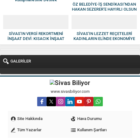
ÖZ BELEDİYE-İŞ SENDİKASI’NDAN
HAKAN SEZERER’E HAYIRLI OLSUN
ZİYARETİ
SİVAS’IN VERGİ REKORTMENİ
SİVAS’IN LEZZET REÇETELERİ
İNŞAAT DEVİ: KISACIK İNŞAAT
KADINLARIN ELİNDE EKONOMİYE
GÜVEN VE KALİTENİN ADI OLDU
KAZANDIRILIYOR
GALERİLER
www.sivasbiliyor.com
Site Hakkında
Hava Durumu
Tüm Yazarlar
Kullanım Şartları