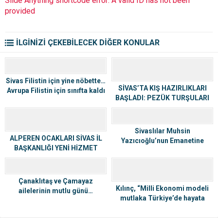
Slide Anything shortcode error: A valid ID has not been
provided
İLGİNİZİ ÇEKEBİLECEK DİĞER KONULAR
Sivas Filistin için yine nöbette…
SİVAS’TA KIŞ HAZIRLIKLARI
Avrupa Filistin için sınıfta kaldı
BAŞLADI: PEZÜK TURŞULARI
KAZANLARDA KAYNIYOR
Sivaslılar Muhsin
ALPEREN OCAKLARI SİVAS İL
Yazıcıoğlu’nun Emanetine
BAŞKANLIĞI YENİ HİZMET
Sahip Çıktılar
BİNASI AÇILDI
Çanaklıtaş ve Çamayaz
Kılınç, “Milli Ekonomi modeli
ailelerinin mutlu günü…
mutlaka Türkiye’de hayata
geçmeli”