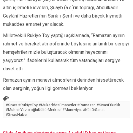
altın işlemeli kisveleri, Şuayb (a.s.)’ın toprağı, Abdülkadir
Geylânî Hazretleri’nin Sarık-ı Şerifi ve daha birçok kıymetli
mukaddes emanet yer alacak.
Milletvekili Rukiye Toy yaptığı açıklamada, “Ramazan ayının
rahmet ve bereket atmosferinde böylesine anlamlı bir sergiyi
hemşehrilerimizle buluşturacak olmanın heyecanını
yaşıyoruz.” ifadelerini kullanarak tüm vatandaşları sergiye
davet etti.
Ramazan ayının manevi atmosferini derinden hissettirecek
olan serginin, yoğun ilgi görmesi bekleniyor.
#Sivas #RukiyeToy #MukaddesEmanetler #Ramazan #SivasEtkinlik
#MuhsinYazıcıoğluKültürMerkezi #Maneviyat #KültürSanat
#SivasHaber