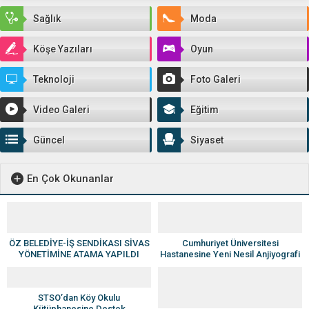
Sağlık
Moda
Köşe Yazıları
Oyun
Teknoloji
Foto Galeri
Video Galeri
Eğitim
Güncel
Siyaset
En Çok Okunanlar
ÖZ BELEDİYE-İŞ SENDİKASI SİVAS
Cumhuriyet Üniversitesi
YÖNETİMİNE ATAMA YAPILDI
Hastanesine Yeni Nesil Anjiyografi
Cihazı
STSO’dan Köy Okulu
Kütüphanesine Destek