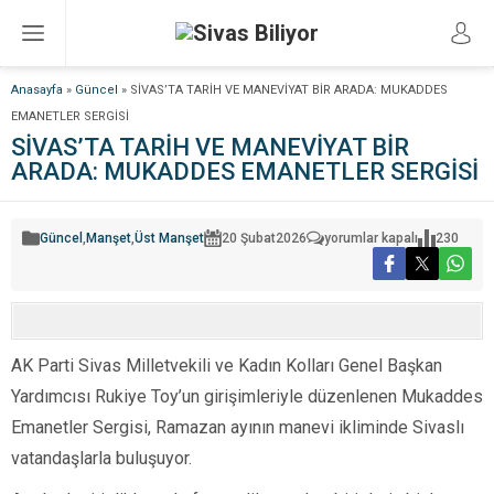
Anasayfa
»
Güncel
»
SİVAS’TA TARİH VE MANEVİYAT BİR ARADA: MUKADDES
EMANETLER SERGİSİ
SİVAS’TA TARİH VE MANEVİYAT BİR
ARADA: MUKADDES EMANETLER SERGİSİ
SİVAS’TA
Güncel
,
Manşet
,
Üst Manşet
20 Şubat
2026
yorumlar kapalı
230
TARİH
VE
MANEVİYAT
BİR
ARADA:
MUKADDES
EMANETLER
SERGİSİ
AK Parti Sivas Milletvekili ve Kadın Kolları Genel Başkan
için
Yardımcısı Rukiye Toy’un girişimleriyle düzenlenen Mukaddes
Emanetler Sergisi, Ramazan ayının manevi ikliminde Sivaslı
vatandaşlarla buluşuyor.