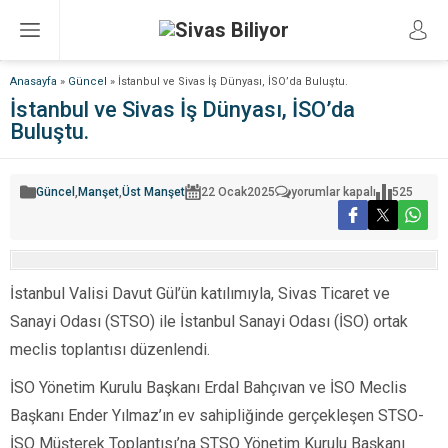
Anasayfa
»
Güncel
»
İstanbul ve Sivas İş Dünyası, İSO’da Buluştu.
İstanbul ve Sivas İş Dünyası, İSO’da
Buluştu.
İstanbul
Güncel
,
Manşet
,
Üst Manşet
22 Ocak
2025
yorumlar kapalı
525
ve
Sivas
İş
Dünyası,
İSO’da
Buluştu.
için
İstanbul Valisi Davut Gül’ün katılımıyla, Sivas Ticaret ve
Sanayi Odası (STSO) ile İstanbul Sanayi Odası (İSO) ortak
meclis toplantısı düzenlendi.
İSO Yönetim Kurulu Başkanı Erdal Bahçıvan ve İSO Meclis
Başkanı Ender Yılmaz’ın ev sahipliğinde gerçekleşen STSO-
İSO Müşterek Toplantısı’na STSO Yönetim Kurulu Başkanı