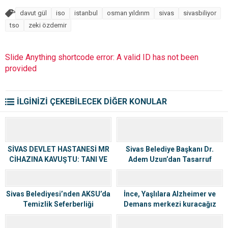
davut gül
iso
istanbul
osman yıldırım
sivas
sivasbiliyor
tso
zeki özdemir
Slide Anything shortcode error: A valid ID has not been
provided
İLGİNİZİ ÇEKEBİLECEK DİĞER KONULAR
SİVAS DEVLET HASTANESİ MR
Sivas Belediye Başkanı Dr.
CİHAZINA KAVUŞTU: TANI VE
Adem Uzun’dan Tasarruf
TEDAVİDE YENİ DÖNEM
Tedbirleri Toplantısı
Sivas Belediyesi’nden AKSU’da
İnce, Yaşlılara Alzheimer ve
Temizlik Seferberliği
Demans merkezi kuracağız