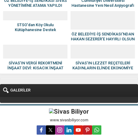
ÖZ BELEDİYE-İŞ SENDİKASI SİVAS
Cumhuriyet Üniversitesi
YÖNETİMİNE ATAMA YAPILDI
Hastanesine Yeni Nesil Anjiyografi
Cihazı
STSO’dan Köy Okulu
Kütüphanesine Destek
ÖZ BELEDİYE-İŞ SENDİKASI’NDAN
HAKAN SEZERER’E HAYIRLI OLSUN
ZİYARETİ
SİVAS’IN VERGİ REKORTMENİ
SİVAS’IN LEZZET REÇETELERİ
İNŞAAT DEVİ: KISACIK İNŞAAT
KADINLARIN ELİNDE EKONOMİYE
GÜVEN VE KALİTENİN ADI OLDU
KAZANDIRILIYOR
GALERİLER
www.sivasbiliyor.com