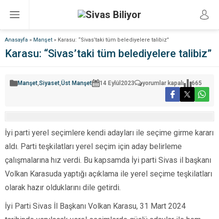
Anasayfa
»
Manşet
»
Karasu: “Sivas’taki tüm belediyelere talibiz”
Karasu: “Sivas’taki tüm belediyelere talibiz”
Karasu:
Manşet
,
Siyaset
,
Üst Manşet
14 Eylül
2023
yorumlar kapalı
665
“Sivas’taki
tüm
belediyelere
talibiz”
için
İyi parti yerel seçimlere kendi adayları ile seçime girme kararı
aldı. Parti teşkilatları yerel seçim için aday belirleme
çalışmalarına hız verdi. Bu kapsamda İyi parti Sivas il başkanı
Volkan Karasuda yaptığı açıklama ile yerel seçime teşkilatları
olarak hazır olduklarını dile getirdi.
İyi Parti Sivas İl Başkanı Volkan Karasu, 31 Mart 2024