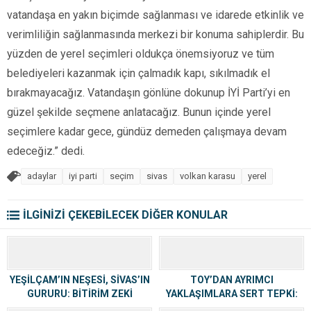
vatandaşa en yakın biçimde sağlanması ve idarede etkinlik ve
verimliliğin sağlanmasında merkezi bir konuma sahiplerdir. Bu
yüzden de yerel seçimleri oldukça önemsiyoruz ve tüm
belediyeleri kazanmak için çalmadık kapı, sıkılmadık el
bırakmayacağız. Vatandaşın gönlüne dokunup İYİ Parti’yi en
güzel şekilde seçmene anlatacağız. Bunun içinde yerel
seçimlere kadar gece, gündüz demeden çalışmaya devam
edeceğiz.” dedi.
adaylar
iyi parti
seçim
sivas
volkan karasu
yerel
İLGİNİZİ ÇEKEBİLECEK DİĞER KONULAR
YEŞİLÇAM’IN NEŞESİ, SİVAS’IN
TOY’DAN AYRIMCI
GURURU: BİTİRİM ZEKİ
YAKLAŞIMLARA SERT TEPKİ:
ANILIYOR
“BU ZİHNİYET HÂLÂ PUSUDA”