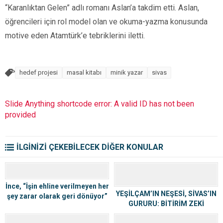
“Karanlıktan Gelen” adlı romanı Aslan’a takdim etti. Aslan,
öğrencileri için rol model olan ve okuma-yazma konusunda
motive eden Atamtürk’e tebriklerini iletti.
hedef projesi
masal kitabı
minik yazar
sivas
Slide Anything shortcode error: A valid ID has not been
provided
İLGİNİZİ ÇEKEBİLECEK DİĞER KONULAR
İnce, “İşin ehline verilmeyen her
YEŞİLÇAM’IN NEŞESİ, SİVAS’IN
şey zarar olarak geri dönüyor”
GURURU: BİTİRİM ZEKİ
ANILIYOR