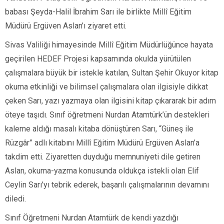
babası Şeyda-Halil İbrahim Sarı ile birlikte Millî Eğitim
Müdürü Ergüven Aslan’ı ziyaret etti.
Sivas Valiliği himayesinde Millî Eğitim Müdürlüğünce hayata
geçirilen HEDEF Projesi kapsamında okulda yürütülen
çalışmalara büyük bir istekle katılan, Sultan Şehir Okuyor kitap
okuma etkinliği ve bilimsel çalışmalara olan ilgisiyle dikkat
çeken Sarı, yazı yazmaya olan ilgisini kitap çıkararak bir adım
öteye taşıdı. Sınıf öğretmeni Nurdan Atamtürk’ün destekleri
kaleme aldığı masalı kitaba dönüştüren Sarı, “Güneş ile
Rüzgâr” adlı kitabını Millî Eğitim Müdürü Ergüven Aslan’a
takdim etti. Ziyaretten duyduğu memnuniyeti dile getiren
Aslan, okuma-yazma konusunda oldukça istekli olan Elif
Ceylin Sarı’yı tebrik ederek, başarılı çalışmalarının devamını
diledi.
Sınıf Öğretmeni Nurdan Atamtürk de kendi yazdığı