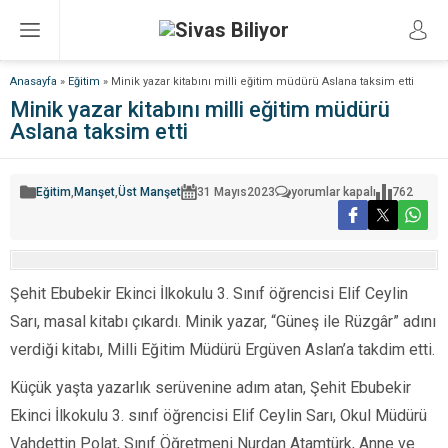
Anasayfa
»
Eğitim
»
Minik yazar kitabını milli eğitim müdürü Aslana taksim etti
Minik yazar kitabını milli eğitim müdürü
Aslana taksim etti
Minik
Eğitim
,
Manşet
,
Üst Manşet
31 Mayıs
2023
yorumlar kapalı
762
yazar
kitabını
milli
eğitim
müdürü
Aslana
taksim
Şehit Ebubekir Ekinci İlkokulu 3. Sınıf öğrencisi Elif Ceylin
etti
için
Sarı, masal kitabı çıkardı. Minik yazar, “Güneş ile Rüzgâr” adını
verdiği kitabı, Milli Eğitim Müdürü Ergüven Aslan’a takdim etti.
Küçük yaşta yazarlık serüvenine adım atan, Şehit Ebubekir
Ekinci İlkokulu 3. sınıf öğrencisi Elif Ceylin Sarı, Okul Müdürü
Vahdettin Polat, Sınıf Öğretmeni Nurdan Atamtürk, Anne ve