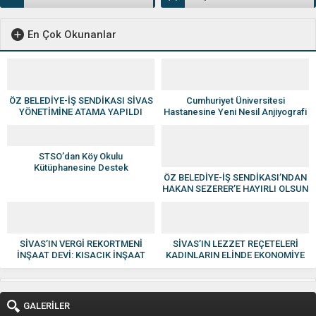
En Çok Okunanlar
ÖZ BELEDİYE-İŞ SENDİKASI SİVAS
Cumhuriyet Üniversitesi
YÖNETİMİNE ATAMA YAPILDI
Hastanesine Yeni Nesil Anjiyografi
Cihazı
STSO’dan Köy Okulu
Kütüphanesine Destek
ÖZ BELEDİYE-İŞ SENDİKASI’NDAN
HAKAN SEZERER’E HAYIRLI OLSUN
ZİYARETİ
SİVAS’IN VERGİ REKORTMENİ
SİVAS’IN LEZZET REÇETELERİ
İNŞAAT DEVİ: KISACIK İNŞAAT
KADINLARIN ELİNDE EKONOMİYE
GÜVEN VE KALİTENİN ADI OLDU
KAZANDIRILIYOR
GALERİLER