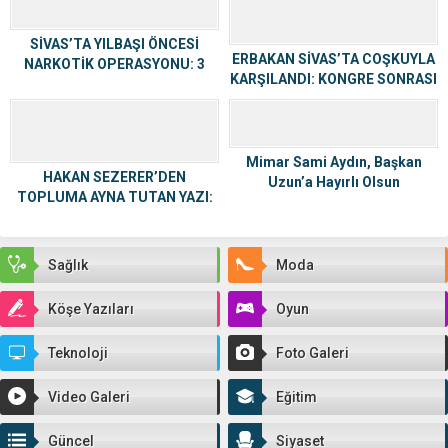
SİVAS’TA YILBAŞI ÖNCESİ
ERBAKAN SİVAS’TA COŞKUYLA
NARKOTİK OPERASYONU: 3
KARŞILANDI: KONGRE SONRASI
TUTUKLAMA
ÖĞRETMENEVİNDE BİRLİK VE
BERABERLİK YEMEĞİ
Mimar Sami Aydın, Başkan
HAKAN SEZERER’DEN
Uzun’a Hayırlı Olsun
TOPLUMA AYNA TUTAN YAZI:
Ziyaretinde Bulundu
“TOPLUMU BİZ BOZDUK, YİNE
BİZ ONARACAĞIZ”
Sağlık
Moda
Köşe Yazıları
Oyun
Teknoloji
Foto Galeri
Video Galeri
Eğitim
Güncel
Siyaset